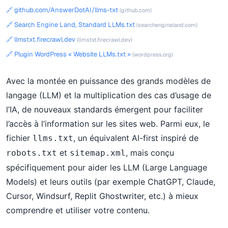
🔗 github.com/AnswerDotAI/llms-txt
(github.com)
🔗 Search Engine Land, Standard LLMs.txt
(searchengineland.com)
🔗 llmstxt.firecrawl.dev
(llmstxt.firecrawl.dev)
🔗 Plugin WordPress « Website LLMs.txt »
(wordpress.org)
Avec la montée en puissance des grands modèles de
langage (LLM) et la multiplication des cas d’usage de
l’IA, de nouveaux standards émergent pour faciliter
l’accès à l’information sur les sites web. Parmi eux, le
fichier
, un équivalent AI-first inspiré de
llms.txt
et
, mais conçu
robots.txt
sitemap.xml
spécifiquement pour aider les LLM (Large Language
Models) et leurs outils (par exemple ChatGPT, Claude,
Cursor, Windsurf, Replit Ghostwriter, etc.) à mieux
comprendre et utiliser votre contenu.