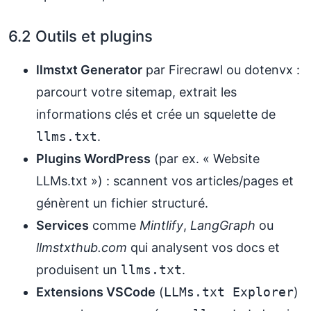
6.2 Outils et plugins
llmstxt Generator
par Firecrawl ou dotenvx :
parcourt votre sitemap, extrait les
informations clés et crée un squelette de
llms.txt
.
Plugins WordPress
(par ex. « Website
LLMs.txt ») : scannent vos articles/pages et
génèrent un fichier structuré.
Services
comme
Mintlify
,
LangGraph
ou
llmstxthub.com
qui analysent vos docs et
produisent un
llms.txt
.
Extensions VSCode
(
LLMs.txt Explorer
)