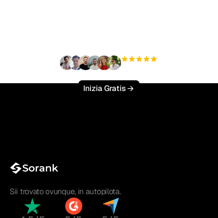
traffico organico senza
sforzo?
+3'000
utenti
Inizia Gratis
Sii trovato ovunque, in autopilota.