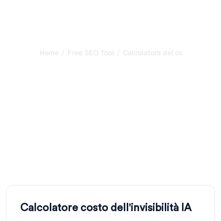
/
/
Home
Free SEO Tool
Calcolatore del costo dell'invi
Calcolatore del costo
dell'invisibilità nelle IA:
quanto costa l'assenza
del tuo brand?
Calcola quanto fatturato perdi ogni mese non apparendo
nelle risposte delle IA. Inserisci il volume di query, il tasso
di clic potenziale e i dati di
Calcolatore costo dell'invisibilità IA