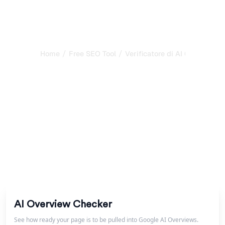
/
/
Home
Free SEO Tool
Verificatore di AI Overview
Verificatore di AI
Overview -- Il tuo brand è
citato da Google?
Verifica istantaneamente se una query attiva un AI
Overview di Google e se il tuo brand vi è citato.
Comprendi l'impatto sul CTR e scopri come ottenere una
citazione.
AI Overview Checker
See how ready your page is to be pulled into Google AI Overviews.