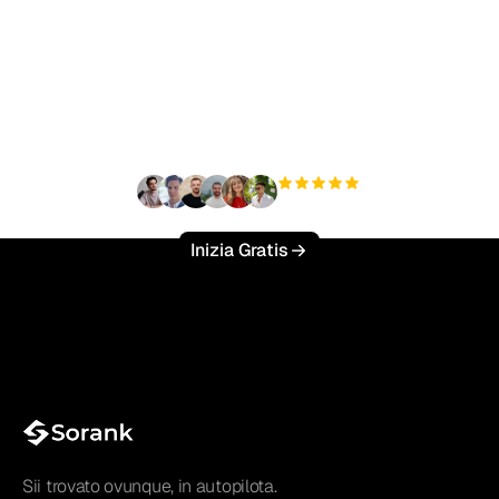
Pronto a scalare il tuo
traffico organico senza
sforzo?
+3'000
utenti
Inizia Gratis
Sii trovato ovunque, in autopilota.