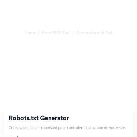
/
/
Home
Free SEO Tool
Generatore di Robots.txt
Generatore gratuito di
Robots.txt per qualsiasi
sito web
Crea un file Robots.txt in pochi secondi. Controlla la
scansione dei motori di ricerca e blocca le pagine
private.
Robots.txt Generator
Creez votre fichier robots.txt pour controler l'indexation de votre site.