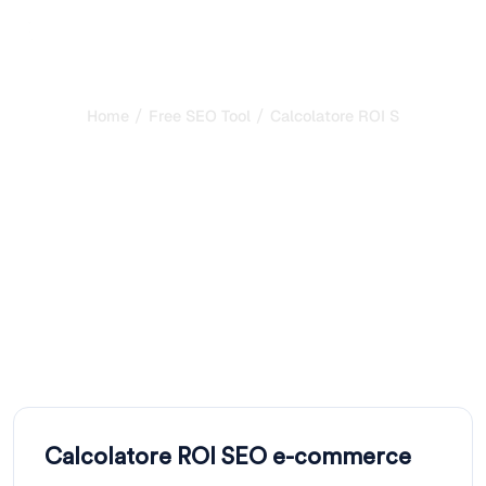
/
/
Home
Free SEO Tool
Calcolatore ROI SEO E-Com
Calcolatore ROI SEO E-
Commerce: Proietta i
Ricavi e il ROI del tuo
Store
Calcola i ricavi e il ROI del SEO per il tuo store online.
Inserisci sessioni, tasso di conversione e valore medio del
carrello.
Calcolatore ROI SEO e-commerce