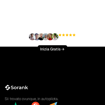
Pronto a scalare il tuo
traffico organico senza
sforzo?
+3'000
utenti
Inizia Gratis
Sii trovato ovunque, in autopilota.