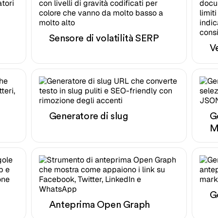
Sensore di volatilità SERP
V
Generatore di slug
G
M
G
Anteprima Open Graph