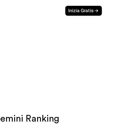
Login
Inizia Gratis
presenza del
ini
per migliorare la tua visibilità nei
Gemini Ranking