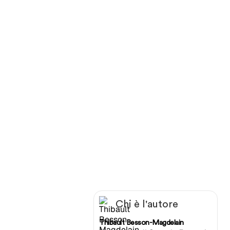
Gemini Rank
tu
Controlla se il tuo brand viene cit
Chi è l'autore
Thibault Besson-Magdelain