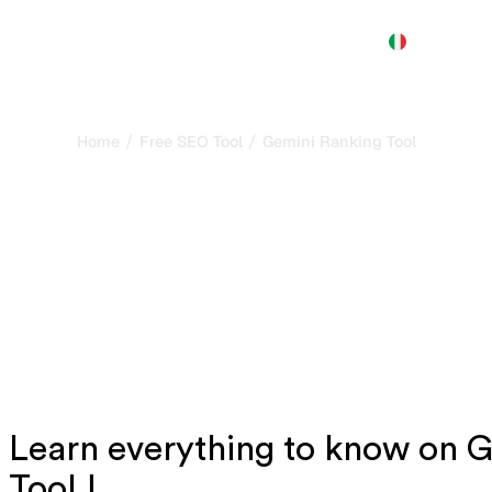
Prodotto
Prezzi
Demo
Altro
/
/
Home
Free SEO Tool
Gemini Ranking Tool
ing Tool: verifica la 
o brand in Google Gem
ato nelle risposte di Google Gemini e scopri i principali fattori 
risultati generati dall'IA.
Learn everything to know on 
Tool !