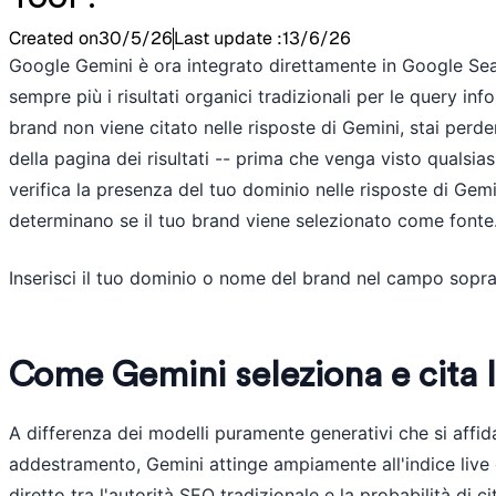
Created on
30/5/26
Last update :
13/6/26
Google Gemini è ora integrato direttamente in Google Sea
sempre più i risultati organici tradizionali per le query inf
brand non viene citato nelle risposte di Gemini, stai perden
della pagina dei risultati -- prima che venga visto qualsias
verifica la presenza del tuo dominio nelle risposte di Gemin
determinano se il tuo brand viene selezionato come fonte
Inserisci il tuo dominio o nome del brand nel campo sopra p
Come Gemini seleziona e cita l
A differenza dei modelli puramente generativi che si affid
addestramento, Gemini attinge ampiamente all'indice live
diretto tra l'autorità SEO tradizionale e la probabilità di cit