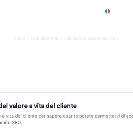
Prodotto
Prezzi
Demo
Altro
/
/
Home
Free SEO Tool
Calcolatore Valore del Ciclo di Vita
 Customer Lifetime V
le un Cliente nel Te
 gratuito: inserisci valore ordine medio, frequenza acquisti, 
all'istante.
el valore a vita del cliente
re a vita del cliente per sapere quanto potete permettervi di s
amite SEO.