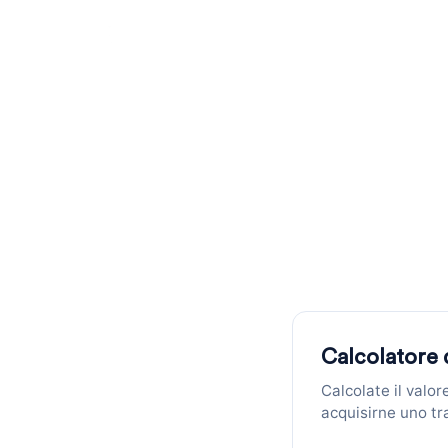
Calcolatore
Va
Calcolatore customer lifetime value
Calcolatore d
Calcolate il valo
acquisirne uno tr