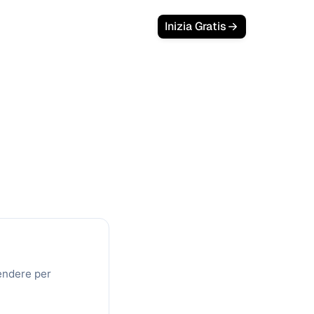
Inizia Gratis
 del Cliente (CLV)
alue: Quanto
mpo
margine e durata per ottenere il CLV
pendere per