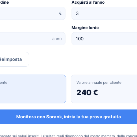
rdine
Acquisti all'anno
€
Margine lordo
anno
Reimposta
iente
Valore annuale per cliente
240 €
Monitora con Sorank, inizia la tua prova gratuita
asate sui valori inseriti. I risultati reali dipendono dal vostro mercato, dalla conc