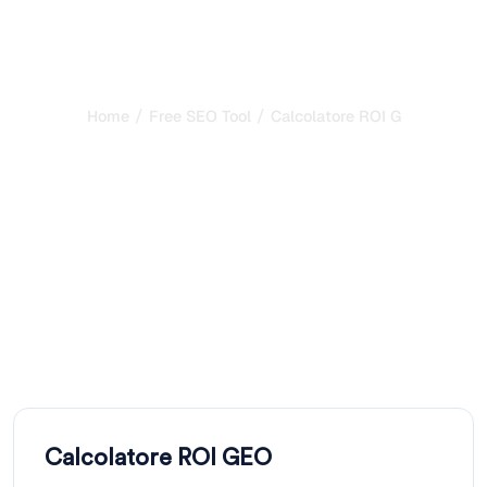
/
/
Home
Free SEO Tool
Calcolatore ROI GEO
Calcolatore ROI GEO:
Proietta il Ritorno
sull'Investimento della
Tua Visibilità nelle IA
Calcola il ROI del GEO (Generative Engine Optimization).
Inserisci il traffico referral IA, il tasso di conversione e il
budget. Calcolatore gratuito ROI GEO.
Calcolatore ROI GEO