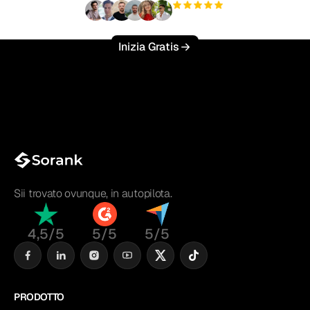
+3'000
utenti
Inizia Gratis
Sii trovato ovunque, in autopilota.
4,5/5
5/5
5/5
PRODOTTO