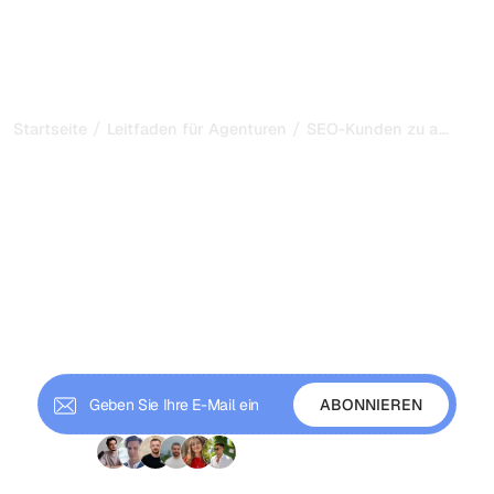
/
/
...
Startseite
Leitfaden für Agenturen
SEO-Kunden zu aktiven 
How to Turn an SEO Client
Into an Active
Ambassador
Erfahren Sie, wie Sie zufriedene SEO-Kunden
systematisch in Empfehlungsquellen, Lieferanten von
Kundenstimmen und aktive Befürworter Ihrer Agentur
verwandeln.
+9 000 Abonnenten