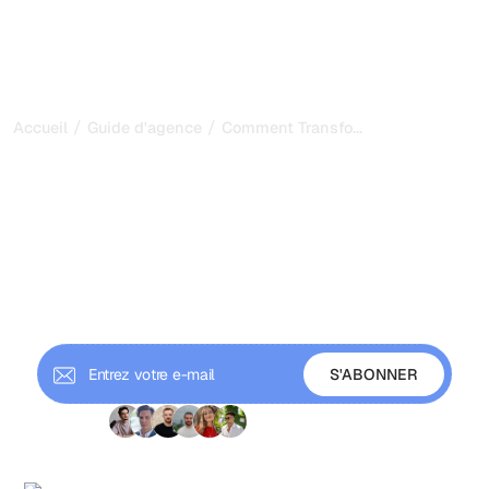
/
/
...
Accueil
Guide d'agence
Comment Transformer un Client SE
Comment Transformer un
Client SEO en
Ambassadeur Actif
Apprenez à transformer systématiquement vos clients
SEO satisfaits en sources de recommandations,
fournisseurs de témoignages et défenseurs actifs.
+9 000 abonnés