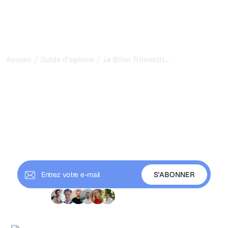
/
/
...
Accueil
Guide d'agence
Le Bilan Trimestriel SEO : Structure
Le Bilan Trimestriel SEO :
Structure et Meilleures
Pratiques
Menez un QBR qui renforce les relations clients,
démontre la valeur stratégique et définit l'agenda du
prochain trimestre.
+9 000 abonnés