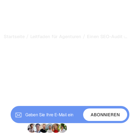
/
/
...
Startseite
Leitfaden für Agenturen
Einen SEO-Audit struktur
How to Structure an SEO
Audit That Convinces and
Converts
Erfahren Sie, wie Sie ein SEO-Audit strukturieren, das
nicht nur Probleme aufdeckt, sondern Interessenten
überzeugt, Sie zu beauftragen, und bestehende Kunden
dazu bewegt, ihre Zusammenarbeit auszubauen.
+9 000 Abonnenten