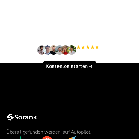
Bereit, Ihren organischen
Traffic mühelos zu
skalieren?
+3.000
Nutzer
Kostenlos starten
Überall gefunden werden, auf Autopilot.