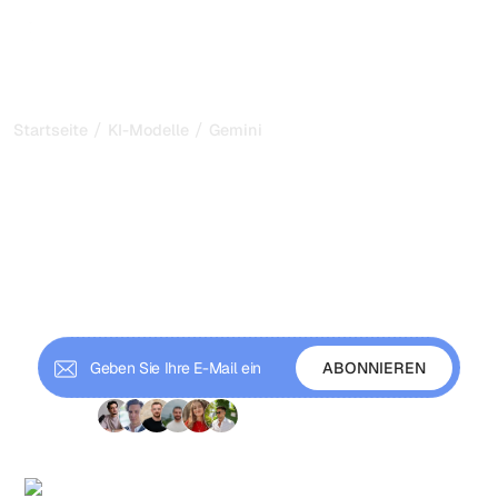
/
/
Startseite
KI-Modelle
Gemini
Was ist Gemini? Alles, was
Sie über Googles KI wissen
müssen
Gemini, Googles KI, folgt auf Bard mit einem
leistungsstarken multimodalen Ansatz. Entdecken Sie,
wie sie sich ins Google-Ökosystem integriert.
+9 000 Abonnenten