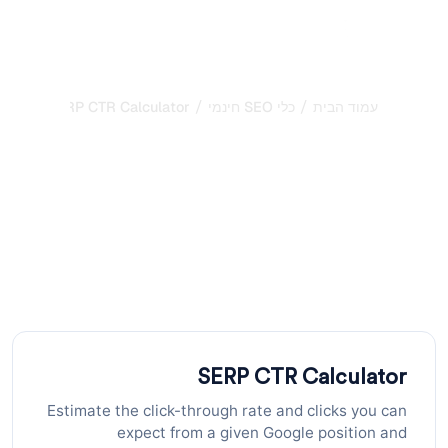
/
/
עמוד הבית
כלי SEO חינמי
SERP CTR Calculator
מחשבון SERP CTR: הערכת
קליקים מכל מיקום ב-
Google
השתמש במחשבון SERP CTR הזה להערכת שיעור הקליקים
וכמות הקליקים החודשית שאתה יכול לצפות ממיקום בדירוג
Google ונפח חשיפות.
SERP CTR Calculator
Estimate the click-through rate and clicks you can
expect from a given Google position and