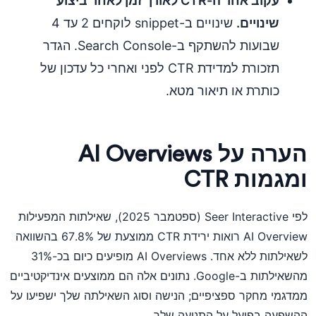
עקוב אחר ה-CTR לאורך זמן לאחר ביצוע
שינויים.
שינויים ב-snippet לוקחים 2 עד 4
שבועות להשתקף ב-Search Console. הגדר
תזכורת למדידת CTR לפני ואחרי כל עדכון של
כותרת או תיאור מטא.
הערה על AI Overviews
ומגמות CTR
לפי Seer Interactive (ספטמבר 2025), שאילתות המפעילות
AI Overview רואות ירידת CTR ממוצעת של 67.8% בהשוואה
לשאילתות ללא אחד. AI Overviews מופיעים כיום בכ-31%
מהשאילתות ב-Google. נתונים אלה הם ממוצעים אינדיקטיביים
ממדגמי מחקר ספציפיים; הנישה וסוג השאילתה שלך ישפיעו על
ההשפעה בפועל על התנועה שלך.