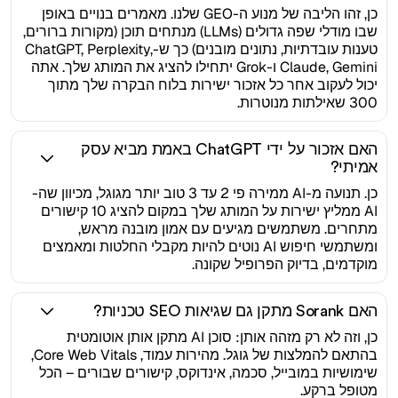
כן, זהו הליבה של מנוע ה-GEO שלנו. מאמרים בנויים באופן
שבו מודלי שפה גדולים (LLMs) מנתחים תוכן (מקורות ברורים,
טענות עובדתיות, נתונים מובנים) כך ש-ChatGPT, Perplexity,
Claude, Gemini ו-Grok יתחילו להציג את המותג שלך. אתה
יכול לעקוב אחר כל אזכור ישירות בלוח הבקרה שלך מתוך
300 שאילתות מנוטרות.
האם אזכור על ידי ChatGPT באמת מביא עסק
אמיתי?
כן. תנועה מ-AI ממירה פי 2 עד 3 טוב יותר מגוגל, מכיוון שה-
AI ממליץ ישירות על המותג שלך במקום להציג 10 קישורים
מתחרים. משתמשים מגיעים עם אמון מובנה מראש,
ומשתמשי חיפוש AI נוטים להיות מקבלי החלטות ומאמצים
מוקדמים, בדיוק הפרופיל שקונה.
האם Sorank מתקן גם שגיאות SEO טכניות?
כן, וזה לא רק מזהה אותן: סוכן AI מתקן אותן אוטומטית
בהתאם להמלצות של גוגל. מהירות עמוד, Core Web Vitals,
שימושיות במובייל, סכמה, אינדוקס, קישורים שבורים – הכל
מטופל ברקע.