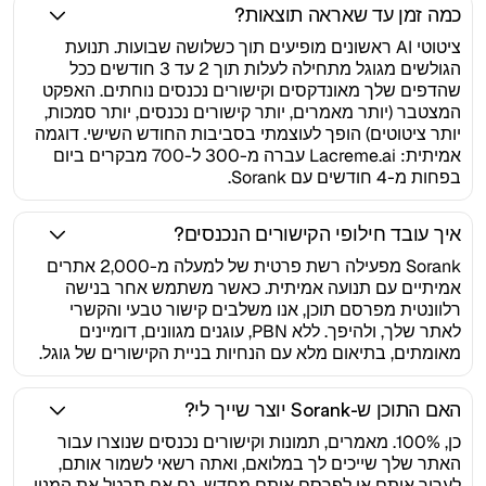
כמה זמן עד שאראה תוצאות?
ציטוטי AI ראשונים מופיעים תוך כשלושה שבועות. תנועת
הגולשים מגוגל מתחילה לעלות תוך 2 עד 3 חודשים ככל
שהדפים שלך מאונדקסים וקישורים נכנסים נוחתים. האפקט
המצטבר (יותר מאמרים, יותר קישורים נכנסים, יותר סמכות,
יותר ציטוטים) הופך לעוצמתי בסביבות החודש השישי. דוגמה
אמיתית: Lacreme.ai עברה מ-300 ל-700 מבקרים ביום
בפחות מ-4 חודשים עם Sorank.
איך עובד חילופי הקישורים הנכנסים?
Sorank מפעילה רשת פרטית של למעלה מ-2,000 אתרים
אמיתיים עם תנועה אמיתית. כאשר משתמש אחר בנישה
רלוונטית מפרסם תוכן, אנו משלבים קישור טבעי והקשרי
לאתר שלך, ולהיפך. ללא PBN, עוגנים מגוונים, דומיינים
מאומתים, בתיאום מלא עם הנחיות בניית הקישורים של גוגל.
האם התוכן ש-Sorank יוצר שייך לי?
כן, 100%. מאמרים, תמונות וקישורים נכנסים שנוצרו עבור
האתר שלך שייכים לך במלואם, ואתה רשאי לשמור אותם,
לערוך אותם או לפרסם אותם מחדש, גם אם תבטל את המנוי