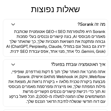
שאלות נפוצות
מה זה Sorank?
Sorank היא פלטפורמת SEO ו-GEO אוטומטית שכותבת
מאמרים מבוססי AI, בונה קישורים נכנסים בעלי סמכות
גבוהה ומתקנת את השגיאות הטכניות שלך, כך שהאתר שלך
ידורג גם בגוגל וגם במודלי AI (ChatGPT, Perplexity, Claude,
Gemini, Grok). כלי אחד, מנוי אחד, אפס עבודת SEO ידנית.
איך האוטומציה עובדת בפועל?
אתה מחבר את האתר שלך תוך 5 דקות (וורדפרס, שופיפיי,
Webflow, וויקס, או Webhook מותאם אישית). Sorank
מבצעת ביקורת טכנית מלאה + ביקורת נראות AI, מוצאת את
מילות המפתח שלך, ואז מייצרת ומפרסמת מאמרים מבוססי
AI תוך כדי רכישת קישורים נכנסים הקשריים מרשת
המשתמשים שלנו המונה למעלה מ-2,000. הכל פועל ברקע
עם דוח חודשי שנשלח לתיבת הדואר הנכנס שלך.