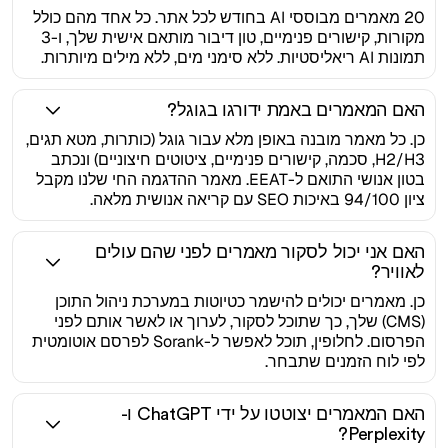
20 מאמרים מבוססי AI בחודש לכל אתר. כל אחד מהם כולל
מקורות, קישורים פנימיים, טון דיבור מותאם אישית שלך, ו-3
תמונות AI ריאליסטיות. ללא סימני מים, ללא מילים מיותרות.
האם המאמרים באמת ידורגו בגוגל?
כן. כל מאמר מובנה באופן מלא עבור גוגל (כותרות, מטא תגים,
H2/H3, סכמה, קישורים פנימיים, ציטוטים חיצוניים) ונכתב
בטון אנושי התואם ל-EEAT. מאמר ההדגמה החי שלנו מקבל
ציון 94/100 באיכות SEO עם קריאה אנושית מלאה.
האם אני יכול לסקור מאמרים לפני שהם עולים
לאוויר?
כן. מאמרים יכולים להישמר כטיוטות במערכת ניהול התוכן
(CMS) שלך, כך שתוכל לסקור, לערוך או לאשר אותם לפני
הפרסום. לחלופין, תוכל לאפשר ל-Sorank לפרסם אוטומטית
לפי לוח הזמנים שתבחר.
האם המאמרים יצוטטו על ידי ChatGPT ו-
Perplexity?