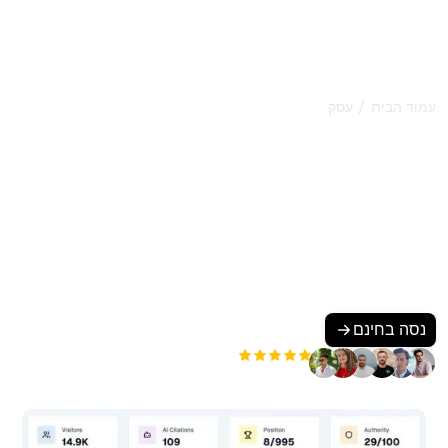
/
עמוד הבית
עסק
משירותים מקומיים ועד מותגים
מקוונים, סורנק דואגת שהעסק
שלך יימצא בגוגל וב-AI
לא משנה מה התעשייה שלך, סורנק מדרגת אותך בגוגל וגורמת
לך להיות מומלץ על ידי AI כמו ChatGPT, Gemini ו-Perplexity.
מצא את העסק שלך למטה כדי לראות בדיוק איך סורנק מביאה
לך יותר לקוחות.
נסה בחינם
+3'000
משתמשים