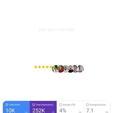
/
עמוד הבית
מקרי בוחן
גלו את ההצלחה של הלקוחות
שלנו
ראו כיצד הם הגדילו את התנועה שלהם בגוגל
ובחיפוש AI באמצעות Sorank.
+3'000
משתמשים