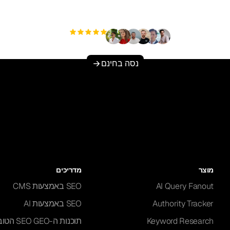
שלך ללא מאמץ?
+3'000
משתמשים
נסה בחינם
מוצר
מדריכים
AI Query Fanout
SEO באמצעות CMS
Authority Tracker
SEO באמצעות AI
Keyword Research
תוכנות ה-EO GEO