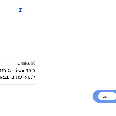
תכונות
מחירים
הדגמה
עוד
י תעשיית
הבינה המלאכותית - GEO /
כיצד 
ילי תעשיית הבינה
לות מחדשות,
למועדפת בתוצאות 
אכותית ברחבי