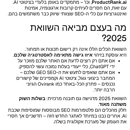
ProductRank.ai
, וכו' – מתמקדים באופן בלעדי בציטוטי AI.
עם זאת, הם חסרים לעיתים קרובות ארגונומיה, אמינות
ואינטגרציות עם כלי ה-SEO שצוותי שיווק כבר משתמשים בהם.
מה בעצם מביאה השוואת
2025?
השוואת הכלים הללו אינה רק רישום תכונות או תמחור.
היא עוסקת בזיהוי
איזו גישה מתאימה לאסטרטגיה שלכם
.
אם אתם רק רוצים לדעת אם האתר שלכם מוזכר על
ידי ChatGPT, כלי ייעודי בעלות נמוכה עשוי להספיק.
אם אתם שואפים לתעש את ה-GEO SEO שלכם –
המחבר ביצועי גוגל, ציטוטי AI וקמפיינים של קישורים
נכנסים – פתרון הכל-באחד כמו Ovirank הגיוני
הרבה יותר.
השוואת 2025 מדגישה גם תובנה מרכזית:
בשלות השוק
משתנה מאוד
.
חלק מהכלים הם פלטפורמות SEO מבוססות שמוסיפות שכבת
AI. אחרים נבנו במיוחד לאתגר החדש הזה – חדשניים אך חסרי
את העומק של מערכת אקולוגית בשלה.