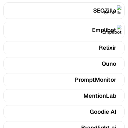
SEOZilla
Emplibot
Relixir
Quno
PromptMonitor
MentionLab
Goodie AI
Brandlight.ai