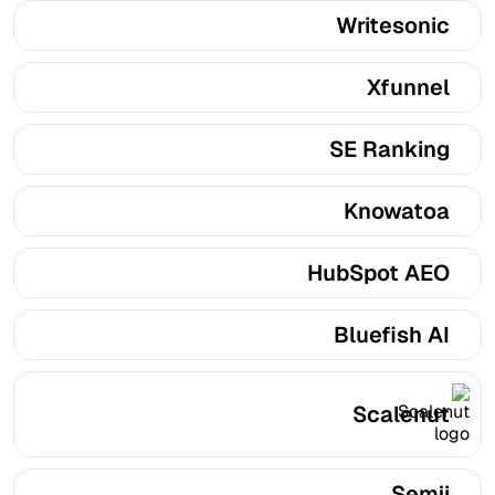
Writesonic
Xfunnel
SE Ranking
Knowatoa
HubSpot AEO
Bluefish AI
Scalenut
Semji