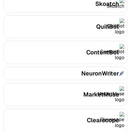
Skoatch
QuillBot
ContentBot
NeuronWriter
MarketMuse
Clearscope