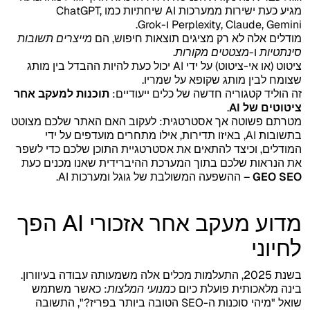
מגיע כעת ישירות ממערכות AI שיחתיות כמו ChatGPT,
Perplexity, Claude, Gemini ו-Grok.
מודלים אלה לא רק מציגים תוצאות חיפוש, הם
מייצרים תשובות
סינתטיות
ו-
מצטטים מקורות
.
ציטוט (או אי-ציטוט) על ידי AI יכול כעת להיות ההבדל בין מותג
שצומח לבין מותג שקופא על שמריו.
זה הוליד קטגוריה חדשה של כלים ייעודיים:
תוכנות למעקב אחר
ציטוטים של AI
.
מטרתם פשוטה אך אסטרטגית: לעקוב האם האתר שלכם מצוטט
בתשובות AI, באיזו תדירות, אילו מתחרים מועדפים על ידי
המודלים, וכיצד להתאים את אסטרטגיית התוכן שלכם כדי לשפר
את הנראות שלכם בתוך המערכת ההיברידית שאנו מכנים כעת
GEO SEO
– ההשפעה המשולבת של גוגל ומערכות AI.
מדוע מעקב אחר אזכורי AI הפך
לחיוני
בשנת 2025, התעלמות מכלים אלה משמעותה עבודה בעיוורון.
בינה מלאכותית פועלת כיום כ
מנועי המלצות
: כאשר משתמש
שואל "מיהי סוכנות ה-SEO הטובה ביותר בפריז?", התשובה