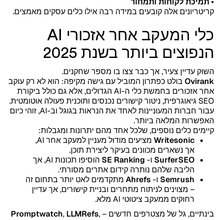
• תמיכת לקוחות ותמחור
קריטריונים אלה קובעים במידה רבה אילו כלים עסקים מאמצים.
כלי המעקב אחר אזכורי AI
הנפוצים ביותר בשנת 2025
השוק עדיין צעיר, אך כבר צצו בו מספר שחקנים.
Ovirank
בולט כפתרון המוביל עם גישה מקיפה: הוא לא רק עוקב
אחר אזכורים בחמשת כלי ה-AI הגדולים, אלא גם כולל ביקורת
SEO גיאוגרפית, ניטור קישורים נכנסים ותוכנית פעולה אוטומטית.
עבור חברות המעוניינות לאחד את הנראות בגוגל וב-AI, זוהי כיום
האפשרות המלאה ביותר.
קיימים כלים נוספים, שלכל אחד מהם יתרונות ומגבלות:
Writesonic
מציעים מודול מעניין למעקב אחר AI,
אך נשארים מכוונים בעיקר ליצירת תוכן.
SurferSEO
ו-
SE Ranking
הוסיפו תכונות AI, אך
הליבה שלהם נותרה קידום אתרים מסורתי.
Semrush
ו-
Ahrefs
מתקדמים לאט יותר בתחום זה
– מצוינים לניתוח מתחרים ובניית קישורים, אך עדיין
רחוקים ממעקב ציטוטי AI מלא.
בינתיים, גל של מצטרפים חדשים –
,
LLMRefs
,
Promptwatch