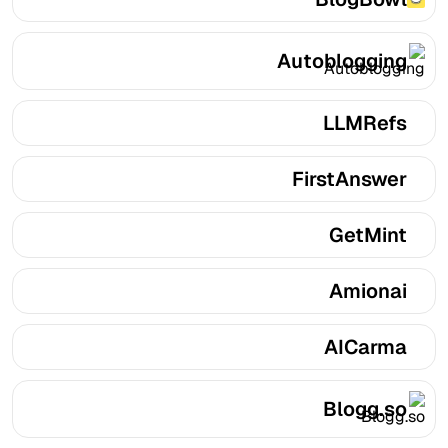
Autoblogging
LLMRefs
FirstAnswer
GetMint
Amionai
AICarma
Blogg.so