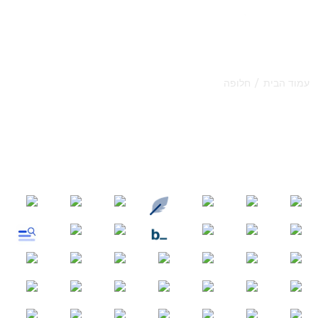
/
עמוד הבית
חלופה
השוו את החלופות הטובות
ביותר לתוכנות GEO עבור AI
סורנק מבצעת ביקורות אתרים, מזמינה קישורים נכנסים ויוצרת
תוכן, כך שהלקוחות שלכם יקבלו המלצות מ-AI וידורגו בגוגל.