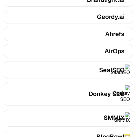
Geordy.ai
Ahrefs
AirOps
SealSEO
Donkey SEO
SMMIX
BlogBowl