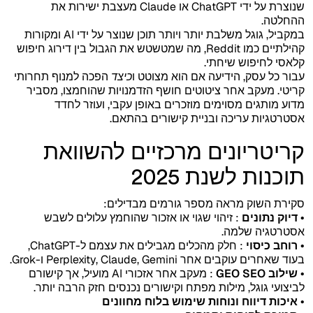
שנוצרת על ידי ChatGPT או Claude מעצבת ישירות את
ההחלטה.
במקביל, גוגל משלבת יותר ויותר תוכן שנוצר על ידי AI ומקורות
קהילתיים כמו Reddit, מה שמטשטש את הגבול בין דירוג חיפוש
קלאסי לחיפוש שיחתי.
עבור כל עסק, הידיעה אם הוא מצוטט ו
כיצד
הפכה למנוף תחרותי
קריטי. מעקב אחר ציטוטים חושף הזדמנויות שהוחמצו, מסביר
מדוע מותגים מסוימים מוזכרים באופן עקבי, ועוזר לחדד
אסטרטגיות עריכה ובניית קישורים בהתאם.
קריטריונים מרכזיים להשוואת
תוכנות לשנת 2025
סקירת השוק מראה מספר גורמים מבדילים:
• דיוק נתונים
: זיהוי שגוי או אזכור שהוחמץ עלולים לשבש
אסטרטגיה שלמה.
• רוחב כיסוי
: חלק מהכלים מגבילים את עצמם ל-ChatGPT,
בעוד שאחרים עוקבים אחר Perplexity, Claude, Gemini ו-Grok.
• שילוב GEO SEO
: מעקב אחר אזכורי AI מועיל, אך קישורם
לביצועי גוגל, מילות מפתח וקישורים נכנסים חזק הרבה יותר.
• איכות דיווח ונוחות שימוש בלוח מחוונים