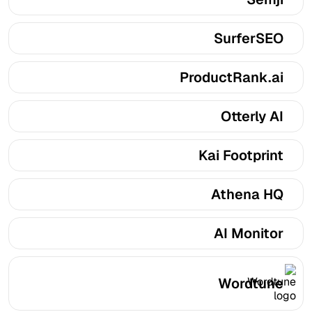
SurferSEO
ProductRank.ai
Otterly AI
Kai Footprint
Athena HQ
AI Monitor
Wordtune