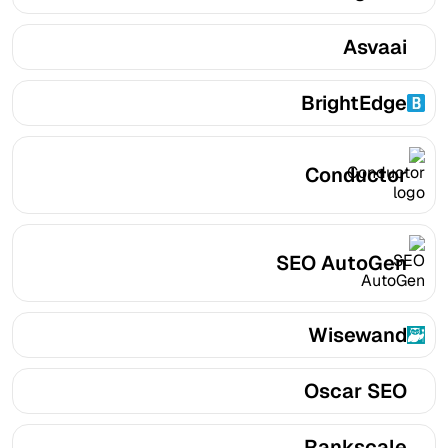
Asvaai
BrightEdge
Conductor
SEO AutoGen
Wisewand
Oscar SEO
Rankscale