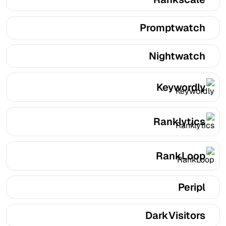
Promptwatch
Nightwatch
Keywordly
Ranklytics
RankLoop
Peripl
DarkVisitors