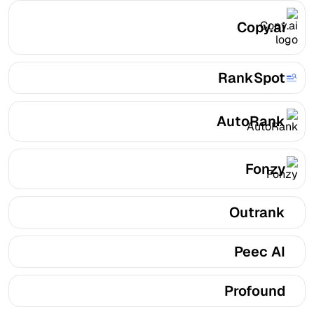
Copy.ai
RankSpot
AutoRank
Fonzy
Outrank
Peec AI
Profound