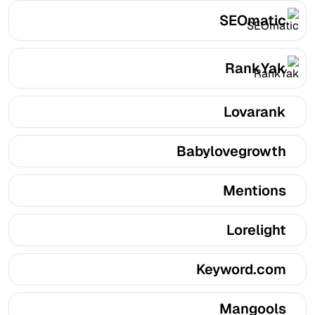
SEOmatic
RankYak
Lovarank
Babylovegrowth
Mentions
Lorelight
Keyword.com
Mangools