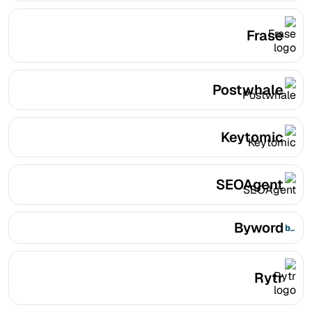
Frase
Postwhale
Keytomic
SEOAgent
Byword
Rytr