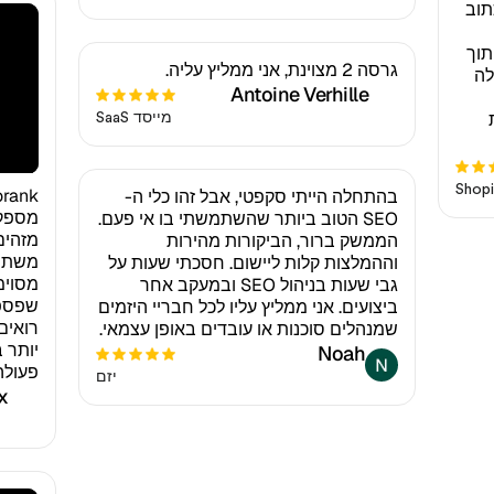
 שלי ולכתוב
תוך
גרסה 2 מצוינת, אני ממליץ עליה.
לה
Antoine Verhille
מייסד SaaS
בהתחלה הייתי סקפטי, אבל זהו כלי ה-
מספקי
SEO הטוב ביותר שהשתמשתי בו אי פעם.
הממשק ברור, הביקורות מהירות
משתמש
וההמלצות קלות ליישום. חסכתי שעות על
מסוימ
גבי שעות בניהול SEO ובמעקב אחר
שפספס
ביצועים. אני ממליץ עליו לכל חבריי היזמים
רואים
שמנהלים סוכנות או עובדים באופן עצמאי.
Noah
פעולה
יזם
x