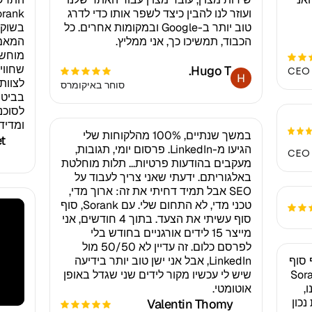
ועוזר לנו להבין כיצד לשפר אותו כדי לדרג
טוב יותר ב-Google ובמקומות אחרים. כל
בשוק,
הכבוד, תמשיכו כך, אני ממליץ.
מוחשי
שחווי
Hugo T.
CEO
לצוות
סוחר באיקומרס
לסוכנ
ומדידו
במשך שנתיים, 100% מהלקוחות שלי
et
הגיעו מ-LinkedIn. פרסום יומי, תגובות,
CEO 
מעקבים בהודעות פרטיות... תלות מוחלטת
באלגוריתם. ידעתי שאני צריך לעבוד על
SEO אבל תמיד דחיתי את זה: ארוך מדי,
טכני מדי, לא התחום שלי. עם Sorank, סוף
סוף עשיתי את הצעד. בתוך 4 חודשים, אני
מייצר 15 לידים אורגניים בחודש בלי
לפרסם כלום. זה עדיין לא 50/50 מול
צינו סוף סוף
LinkedIn, אבל אני ישן טוב יותר בידיעה
S שלנו למסלול. Sorank
שיש לי עכשיו מקור לידים שני שגדל באופן
,
אוטומטי.
נכון
Valentin Thomy