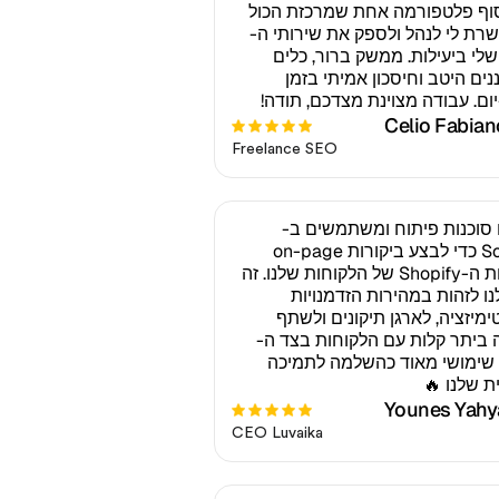
וף פלטפורמה אחת שמרכזת הכול
רת לי לנהל ולספק את שירותי ה-
SE שלי ביעילות. ממשק ברור, כלים
נים היטב וחיסכון אמיתי בזמן
יום. עבודה מצוינת מצדכם, תודה!
Celio Fabian
Freelance SEO
 סוכנות פיתוח ומשתמשים ב-
Sorank כדי לבצע ביקורות on-page
לחנויות ה-Shopify של הלקוחות שלנו. זה
לנו לזהות במהירות הזדמנויות
ימיזציה, לארגן תיקונים ולשתף
 ביתר קלות עם הלקוחות בצד ה-
SE. שימושי מאוד כהשלמה לתמיכה
ת שלנו 🔥
Younes Yahy
CEO Luvaika