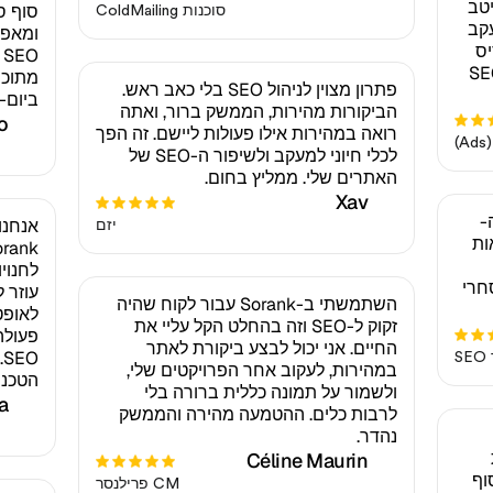
יטב
סוף ס
סוכנות ColdMailing
עקב
ומאפש
יס
O
לפתיחת דף חדש עם ה-SEO
מתוכנ
פתרון מצוין לניהול SEO בלי כאב ראש.
ביום-
הביקורות מהירות, הממשק ברור, ואתה
o
רואה במהירות אילו פעולות ליישם. זה הפך
)
לכלי חיוני למעקב ולשיפור ה-SEO של
האתרים שלי. ממליץ בחום.
Xav
דות ל-Sorank. ה-
אנחנו
יזם
ראות
ול מסחרי
עוזר 
השתמשתי ב-Sorank עבור לקוח שהיה
לאופט
זקוק ל-SEO וזה בהחלט הקל עליי את
פעולה
החיים. אני יכול לבצע ביקורת לאתר
O
S
במהירות, לעקוב אחר הפרויקטים שלי,
הטכני
ולשמור על תמונה כללית ברורה בלי
a
לרבות כלים. ההטמעה מהירה והממשק
נהדר.
Céline Maurin
Sor סוף סוף
CM פרילנסר