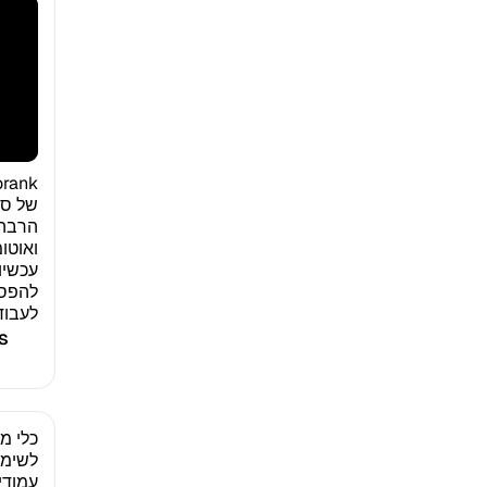
הרבה 
ואוטו
עכשיו
להפסי
לעבו
s
כלי מצ
לשימו
עמודים