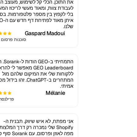
את התוכן. הכלי קל לשימוש, מעוצב ה
לעבודת צוות, ומאוד מעשי לריכוז המ
בלי לקפוץ בין מספר פלטפורמות. בס
איתן מאוד 
שלנו.
Gaspard Madoui
סוכנות פרסום (Ads
התמחיתי ב-GEO הו
GEO Leaderboard מאפשר לי לה
ללקוחות שלי את המיקום שלהם מול
המתחרים ב-ChatGPT. זהו ביד
אמיתי.
Mélanie
פרילנסר EO
אני מפתח, לא איש שיווק. תבנית ה-
Shopify שלי נמכרה רק דרך המלצות
מפה לאוזן ופרסום. עם ank