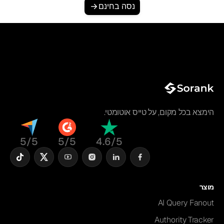
נסה בחינם
הימצא בכל מקום, על טייס אוטומטי.
5/5
5/5
4.6/5
מוצר
AI Query Fanout
Authority Tracker