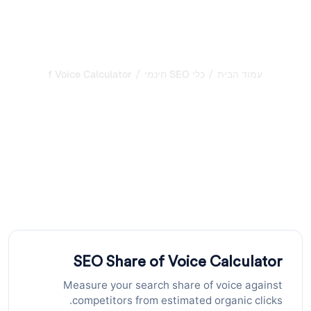
/
/
עמוד הבית
כלי SEO חינמי
O Share of Voice Calculator
מחשבון SEO Share of
Voice: מדוד את נראות
החיפוש שלך מול מתחרים
חשב את ה-SEO share of voice שלך מול מתחרים תוך שניות.
הזן את הקליקים האורגניים שלך ואת קליקי המתחרים כדי לראות
היכן אתה עומד בחיפוש.
SEO Share of Voice Calculator
Measure your search share of voice against
competitors from estimated organic clicks.