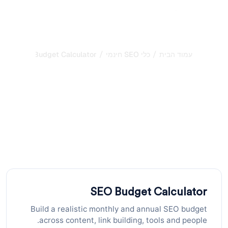
/
/
עמוד הבית
כלי SEO חינמי
SEO Budget Calculator
מחשבון תקציב SEO: תכננו
את הוצאות SEO החודשיות
והשנתיות שלכם
השתמשו במחשבון תקציב SEO החינמי לבניית תוכנית SEO
חודשית ושנתית ריאלית על פני תוכן, בניית קישורים, כלים ואנשים.
לוקח 30 שניות.
SEO Budget Calculator
Build a realistic monthly and annual SEO budget
across content, link building, tools and people.