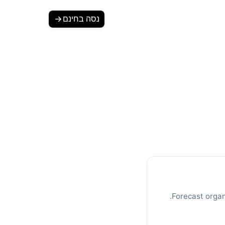
נסה בחינם
SEO Traffic
יחת תנועה והכנסות
סות נוכחיות, קצב צמיחה חודשי ופרמטרים כלכליים
Forecast organ