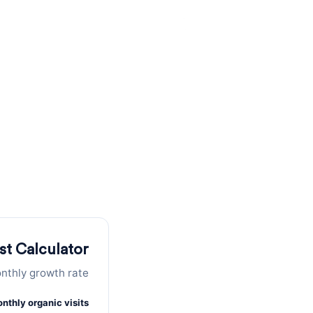
השתמשו במח
st Calculator
nthly growth rate.
nthly organic visits