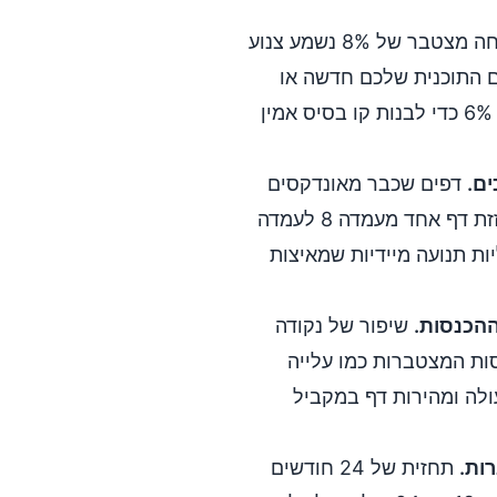
קצב צמיחה מצטבר של 8% נשמע צנוע
 בערך בתוך 12 חודשים. אם התוכנית שלכם חדשה או
שסמכות הדומיין שלכם נמוכה, התחילו עם 5% עד 6% כדי לבנות קו בסיס אמין
ים.
דפים שכבר מאונדקסים
ומקבלים חשיפות הם ניצחונות המהירים ביותר. הזזת דף אחד מעמדה 8 לעמדה
2. ל-10.2%, מייצרת עליות תנועה מיידיות שמאיצות
ההכנסות.
שיפור של נקודה
ות המצטברות כמו עלייה
ולה ומהירות דף במקביל
ות.
תחזית של 24 חודשים