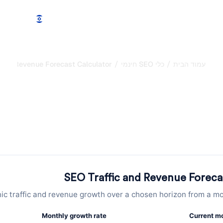
תכונות
מחירים
הדגמה
עוד
/
/
עמוד הבית
כלי SEO חינמי
 and Revenue Forecast Calculator
מחשבון תחזית SEO: צפי צמ
חודש אחר חודש
שבון תחזית SEO זה כדי לצפות תנועה אורגנית והכנסות לאורך כל אופק זמן: הזינו כני
של המרה
SEO Traffic and Revenue Foreca
ic traffic and revenue growth over a chosen horizon from a mo
Monthly growth rate
Current mo