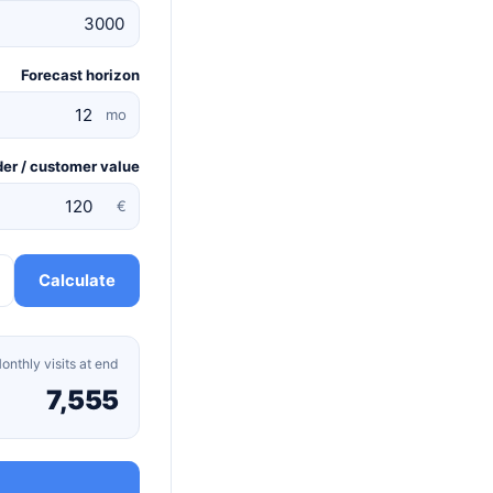
Forecast horizon
mo
er / customer value
€
Calculate
onthly visits at end
7,555