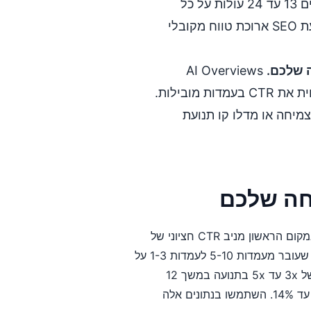
לעיתים קרובות מגלה שהכנסות מצטברות בחודשים 13 עד 24 עולות על כל
השנה הראשונה. מקרה זה שימושי להבטחת השקעת SEO ארוכת טווח מקובלי
AI Overviews
מופיעים בכ-31% מחיפושי Google ועלולים להפחית את CTR בעמדות מובילות.
מיחה או מדלו קו תנועת
יחה שלכם
לפי נתונים מצטברים מ-Backlinko, AWR ו-SISTRIX, דירוג במקום הראשון מניב CTR חציוני של
27.6%, בעוד שמקום 3 מניב 10.2% ומקום 10 רק 1.8%. אתר שעובר מעמדות 5-10 לעמדות 1-3 על
פני מילות המפתח הראשיות שלו יראה לעיתים קרובות עלייה של 3x עד 5x בתנועה במשך 12
חודשים, מה שממפה לקצב צמיחה מצטבר חודשי של כ-10% עד 14%. השתמשו בנתונים אלה