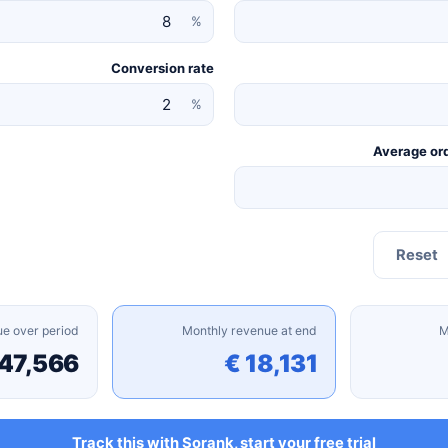
%
Conversion rate
%
Average ord
Reset
e over period
Monthly revenue at end
M
47,566 €
18,131 €
Track this with Sorank, start your free trial