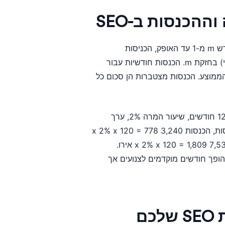
הכנסות ב-SEO
המודל מיישם צמיחה מצטברת חודש אחר חודש. עבור כל חודש m מ-1 עד האופק, הכניסות
מחושבות ככניסות נוכחיות כפול (1 פלוס קצב הצמיחה החודשי) בחזקת m. הכנסות חודשיות עבור
הממוצע. הכנסות מצטברות הן סכום כל
דוגמה: 3,000 כניסות נוכחיות, 8% צמיחה חודשית, אופק של 12 חודשים, שיעור המרה 2%, ערך
הזמנה ממוצע 120 אירו. חודש 1: 3,000 x 1.08 = 3,240 כניסות, הכנסות 3,240 x 2% x 120 = 778
אירו. חודש 12: 3,000 x 1.08^12 = 7,539 כניסות, הכנסות 7,539 x 2% x 120 = 1,809 אירו.
ירו. האפקט המצטבר הופך חודשים מוקדמים לצנועים אך
ם