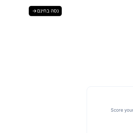
Login
נסה בחינם
ר הקלקה לפי דירוג
פטימיזציה. מחשבון חינמי.
Score your