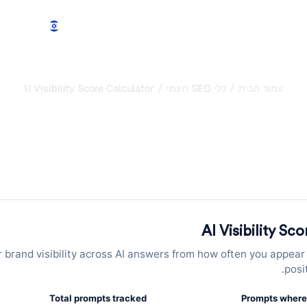
תכונות
מחירים
הדגמה
עוד
/
/
עמוד הבית
כלי SEO חינמי
AI Visibility Score Calculator
חשבון CTR אורגני: אמוד את שיעו
ונישה
י הצפוי לפי מיקום הדירוג שלך ונישה. קבל הערכות תנועה ותובנות או
AI Visibility Sc
 brand visibility across AI answers from how often you appea
posi
Total prompts tracked
Prompts where