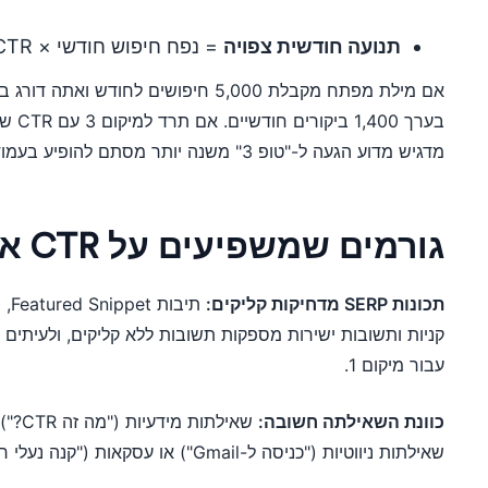
תנועה חודשית צפויה
= נפח חיפוש חודשי × CTR
מדגיש מדוע הגעה ל-"טופ 3" משנה יותר מסתם להופיע בעמוד הראשון.
גורמים שמשפיעים על CTR אורגני
תכונות SERP מדחיקות קליקים:
עבור מיקום 1.
כוונת השאילתה חשובה:
שאילתות ניווטיות ("כניסה ל-Gmail") או עסקאות ("קנה נעלי ריצה").