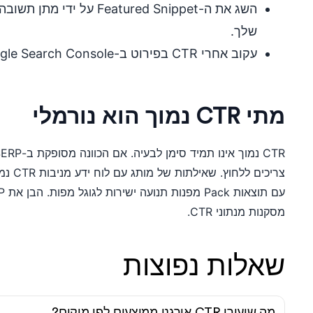
השג את ה-Featured Snippet ע
שלך.
עקוב אחרי CTR בפירוט ב-Google Search Console לפי שאילתה ודף.
מתי CTR נמוך הוא נורמלי
צריכים
מסקנות מנתוני CTR.
שאלות נפוצות
מה שיעורי CTR אורגני ממוצעים לפי מיקום?