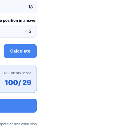
 position in answer
Calculate
AI visibility score
29 /100
petition and execution.