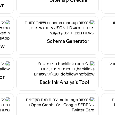
Sitemap Checker
wn
Schema Generator
ew
or
Backlink Analysis Tool