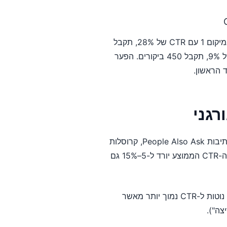
אם מילת מפתח מקבלת 5,000 חיפושים לחודש ואתה דורג במיקום 1 עם CTR של 28%, תקבל
בערך 1,400 ביקורים חודשיים. אם תרד למיקום 3 עם CTR של 9%, תקבל 450 ביקורים. הפער
תיבות Featured Snippet, תיבות People Also Ask, קרוסלות
קניות ותשובות ישירות מספקות תשובות ללא קליקים, ולעיתים ה-CTR הממוצע יורד ל-5–15% גם
שאילתות מידעיות ("מה זה CTR?") נוטות ל-CTR נמוך יותר מאשר