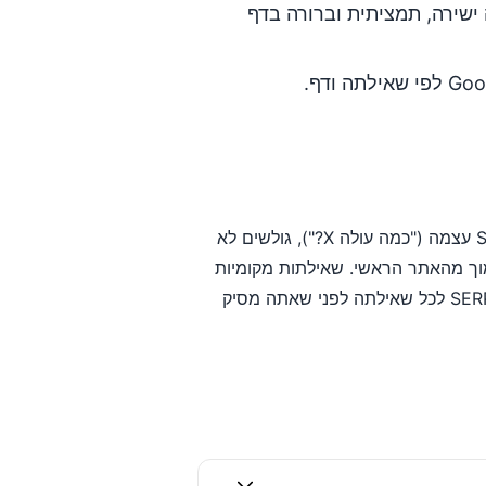
ל ידי מתן תשובה ישירה, תמציתית וברורה בדף
CTR נמוך אינו תמיד סימן לבעיה. אם הכוונה מסופקת ב-SERP עצמה ("כמה עולה X?"), גולשים לא
 ללחוץ. שאילתות של מותג עם לוח ידע מניבות CTR נמוך מהאתר הראשי. שאילתות מקומיות
עם תוצאות Pack מפנות תנועה ישירות לגוגל מפות. הבן את SERP לכל שאילתה לפני שאתה מסיק