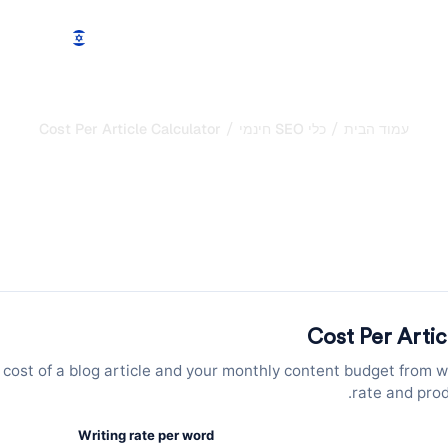
תכונות
מחירים
הדגמה
עוד
/
/
עמוד הבית
כלי SEO חינמי
Cost Per Article Calculator
שלך
ירוג ונפח חיפוש. הכלי מחשב קליקים חודשיים משוערים ועוזר לתכנן אסטרטגיית
Cost Per Artic
 cost of a blog article and your monthly content budget from w
rate and pro
Writing rate per word