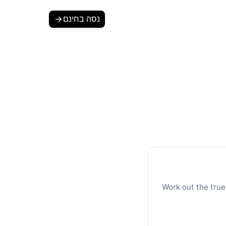
נסה בחינם
מחשבון תנועה אורגנית מדירוג: חזה את קליקי ה-SEO
 SEO מבוססת נתונים
Work out the true