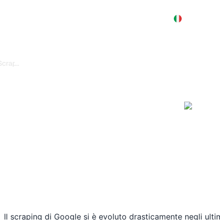
Prodotto
Prezzi
Demo
Altro
...
 Scraping Google 2026 Recensito
ento per
gle 2026
migliore
 recensiti per il 2026:
tri. Confronti funzionalità,
r le sue esigenze.
 il:
27/4/2026
Il scraping di Google si è evoluto drasticamente negli ulti