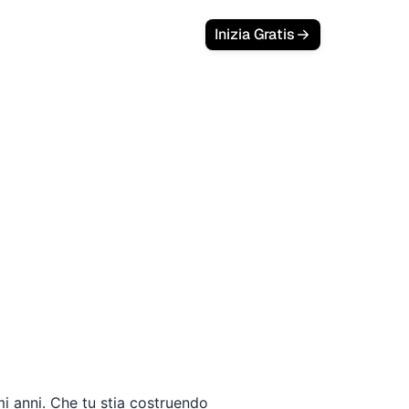
Inizia Gratis
 app per scraping google
mi anni. Che tu stia costruendo