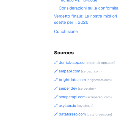
Tecnico vs. no-code
Considerazioni sulla conformità
Verdetto finale: Le nostre migliori
scelte per il 2026
Conclusione
Sources
🔗 derrick-app.com
(derrick-app.com)
🔗 serpapi.com
(serpapi.com)
🔗 brightdata.com
(brightdata.com)
🔗 serper.dev
(serper.dev)
🔗 scraperapi.com
(scraperapi.com)
🔗 oxylabs.io
(oxylabs.io)
🔗 dataforseo.com
(dataforseo.com)