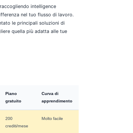
raccogliendo intelligence
fferenza nel tuo flusso di lavoro.
to le principali soluzioni di
iere quella più adatta alle tue
Piano
Curva di
gratuito
apprendimento
200
Molto facile
crediti/mese