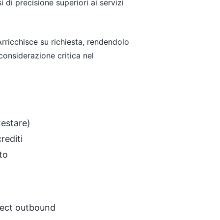
 di precisione superiori ai servizi
rricchisce su richiesta, rendendolo
onsiderazione critica nel
testare)
rediti
to
spect outbound