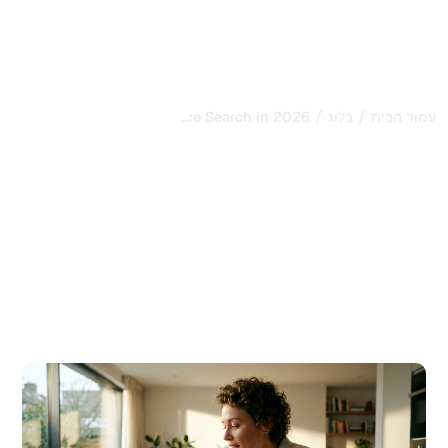
...
/
/
עמוד הבית
בלוג
re: How to Optimize for Voice Search in 2026
Voice SEO Software: How
to Optimize for Voice
Search in 2026
גלו את אסטרטגיות וכלי תוכנת voice SEO הטובים ביותר כדי
לדרג בתוצאות חיפוש קולי, להגביר נראות וללכוד שאילתות
שיחתיות בשנת 2026.
פורסם ב:
7/8/2026
-
עודכן ב:
7/8/2026