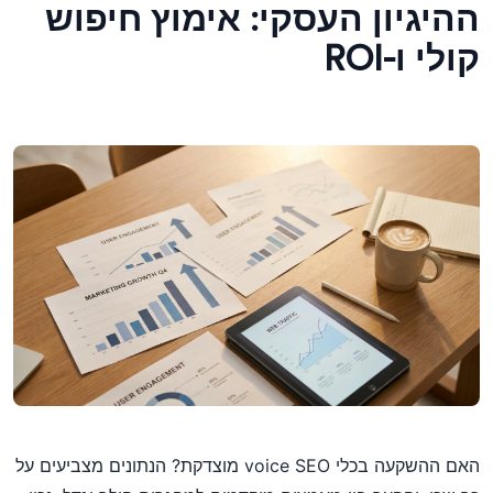
ההיגיון העסקי: אימוץ חיפוש
קולי ו-ROI
האם ההשקעה בכלי voice SEO מוצדקת? הנתונים מצביעים על