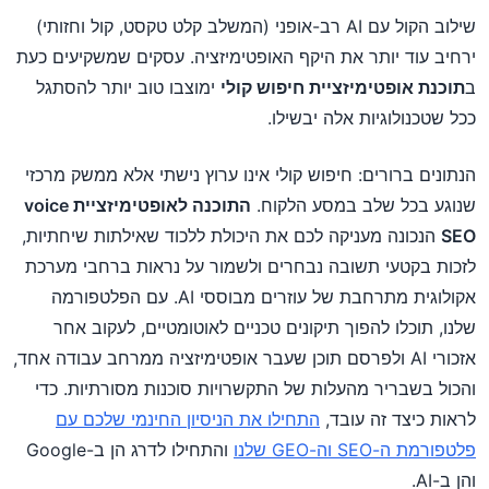
שילוב הקול עם AI רב-אופני (המשלב קלט טקסט, קול וחזותי)
ירחיב עוד יותר את היקף האופטימיזציה. עסקים שמשקיעים כעת
ב
תוכנת אופטימיזציית חיפוש קולי
ימוצבו טוב יותר להסתגל
ככל שטכנולוגיות אלה יבשילו.
הנתונים ברורים: חיפוש קולי אינו ערוץ נישתי אלא ממשק מרכזי
שנוגע בכל שלב במסע הלקוח.
התוכנה לאופטימיזציית voice
SEO
הנכונה מעניקה לכם את היכולת ללכוד שאילתות שיחתיות,
לזכות בקטעי תשובה נבחרים ולשמור על נראות ברחבי מערכת
אקולוגית מתרחבת של עוזרים מבוססי AI. עם הפלטפורמה
שלנו, תוכלו להפוך תיקונים טכניים לאוטומטיים, לעקוב אחר
אזכורי AI ולפרסם תוכן שעבר אופטימיזציה ממרחב עבודה אחד,
והכול בשבריר מהעלות של התקשרויות סוכנות מסורתיות. כדי
לראות כיצד זה עובד,
התחילו את הניסיון החינמי שלכם עם
פלטפורמת ה-SEO וה-GEO שלנו
והתחילו לדרג הן ב-Google
והן ב-AI.