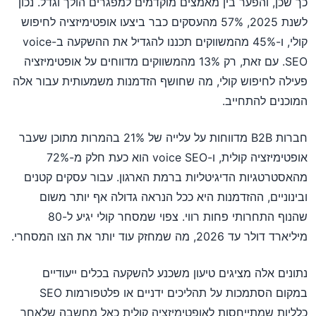
כך שכן, והפער בין מאמצים מוקדמים למפגרים הולך וגדל. נכון
לשנת 2025, 57% מהעסקים כבר ביצעו אופטימיזציה לחיפוש
קולי, ו-45% מהמשווקים תכננו להגדיל את ההשקעה ב-voice
SEO. עם זאת, רק 13% מהמשווקים מדווחים על אופטימיזציה
פעילה לחיפוש קולי, מה שחושף הזדמנות משמעותית עבור אלה
המוכנים להתחייב.
חברות B2B מדווחות על עלייה של 21% בהמרות מתוכן שעבר
אופטימיזציה קולית, ו-voice SEO הוא כעת חלק מ-72%
מהאסטרטגיות הדיגיטליות ברמת הארגון. עבור עסקים קטנים
ובינוניים, ההזדמנות היא ככל הנראה גדולה אף יותר משום
שהנוף התחרותי פחות רווי. צפוי שמסחר קולי יגיע ל-80
מיליארד דולר עד 2026, מה שמחזק עוד יותר את הצו המסחרי.
נתונים אלה מציגים טיעון משכנע להשקעה בכלים ייעודיים
במקום הסתמכות על תהליכים ידניים או פלטפורמות SEO
כלליות שמתייחסות לאופטימיזציה קולית כאל מחשבה שלאחר