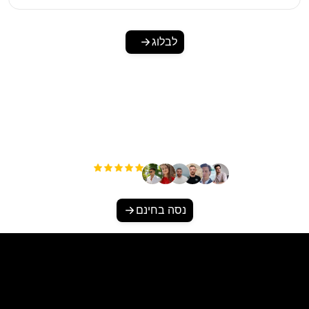
לבלוג
מוכן להגדיל את התנועה
האורגנית שלך ללא מאמץ?
+3'000
משתמשים
נסה בחינם