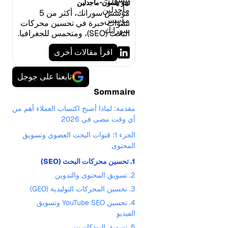
تيبو بيسون-ماجدلين
مؤسس سورانك، أكثر من 5
سنوات خبرة في تحسين محركات
البحث (SEO)، ومتحمس للجغرافيا.
اقرأ مقالات أخرى
تابعنا على جوجل
Sommaire
مقدمة: لماذا أصبح اكتساب العملاء أهم من
أي وقت مضى في 2026
الجزء 1: قنوات البحث العضوي وتسويق
المحتوى
1. تحسين محركات البحث (SEO)
2. تسويق المحتوى والتدوين
3. تحسين المحركات التوليدية (GEO)
4. تحسين YouTube SEO وتسويق
الفيديو
5. تسويق البودكاست