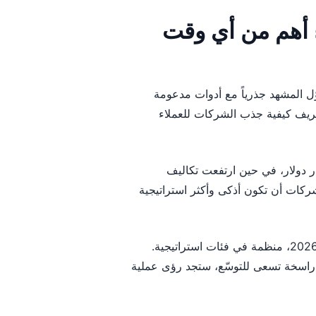
ء أهم من أي وقت
لاء هو شريان الحياة لأي عمل ينمو. في عام 2026، تحوّل المشهد جذرياً مع أدوات مدعومة
ريف كيفية جذب الشركات للعملاء
ة التسويق بالعمولة (affiliate) العالمية وحدها 20 مليار دولار، في حين ارتفعت تكاليف
 أن على الشركات أن تكون أذكى وأكثر استراتيجية
لعام 2026، منظمة في فئات استراتيجية.
راسخة تسعى للتوسّع، ستجد رؤى عملية