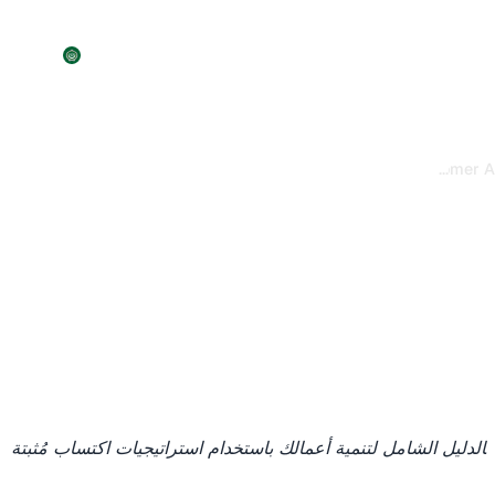
عرض
الميزات
الأسعار
المزيد
توضيحي
...
50 Best
Customer 
26/6/202
الدليل الشامل لتنمية أعمالك باستخدام استراتيجيات اكتساب مُثبتة