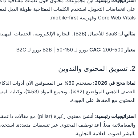
استراتيجيات رئيسية:
ابنِ مجموعات محتوى حول كلمات مفتاحية ذات ني
على انخفاضات التحويل. استخدم الكلمات المفتاحية طويلة الذيل لم
Core Web Vitals وفهرسة mobile-first.
مثالي لـ:
SaaS للأعمال (B2B)، التجارة الإلكترونية، الخدمات المهنية، أعمال الإعلام
معيار CAC:
200-500 يورو لـ B2B | 50-150 يورو لـ B2C
2. تسويق المحتوى والتدوين
لماذا ينجح في 2026:
يستخدم 89% من المسوقين الآن أدوات ال
المحتوى مع الحفاظ على الجودة.
استراتيجيات رئيسية:
أنشئ محتوى ركيزة (pillar) 
والمعاملاتية معاً. أعد توظيف المحتوى عبر تنسيقات متعددة. استخد
بالبشر لصوت العلامة التجارية.