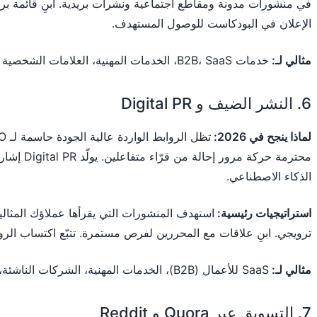
في منشورات مدونة ومقاطع اجتماعية ونشرات بريدية. ابنِ قائمة ب
الإعلان في البودكاست للوصول المستهدف.
مثالي لـ:
خدمات B2B، SaaS، الخدمات المهنية، العلامات الشخصية
6. النشر الضيف و Digital PR
لماذا ينجح في 2026:
محترمة حركة 
الذكاء الاصطناعي.
استراتيجيات رئيسية:
استهدف المنشورات التي يقرأها عملاؤك المثاليو
ترويجي. ابنِ علاقات مع المحررين لفرص مستمرة. تتبّع اكتساب الروا
مثالي لـ:
SaaS للأعمال (B2B)، الخدمات المهنية، الشركات الناشئة، العلامات الشخصية
7. التسويق عبر Quora و Reddit