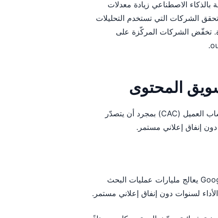
2: يمكن للحلول المدعومة بالذكاء الاصطناعي زيادة معدلات
لإلكترونية. تحقق الشركات التي تستخدم التحليلات
خاذ قرارات أسرع بنسبة 73% وأداء حملات أعلى بـ2.9 مرة. تخفّض الشركات المركّزة على
يتراكم الاكتساب العضوي بمرور الوقت ويقدّم عادةً أدنى تكلفة لاكتساب العميل (CAC) بمجرد أن يتصدّر
دون إنفاق إعلاني مستمر.
رغم اضطرابات الذكاء الاصطناعي، لا يزال Google يعالج مليارات عمليات البحث