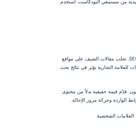
ريدية من مستمعي البودكاست. استخدم
تظل الروابط الواردة عالية الجودة حاسمة لـ SEO. تجلب مقالات الضيف على مواقع
مرور إحالة من قرّاء متفاعلين. يولّد Digital PR إشارات للعلامة التجارية تؤثر في نتائج بحث
ن. قدّم قيمة حقيقية بدلاً من محتوى
بط الواردة وحركة مرور الإحالة.