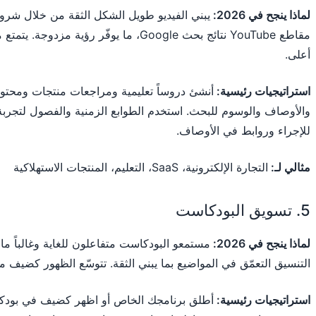
لماذا ينجح في 2026:
يبني الفيديو طويل الشكل الثقة من خلال شر
مقاطع YouTube نتائج بحث Google، ما يوفّر ر
أعلى.
استراتيجيات رئيسية:
أنشئ دروساً تعليمية ومراجعات منتجات ومحتوى
والأوصاف والوسوم للبحث. استخدم الطوابع الزمنية والفصول لتج
للإجراء وروابط في الأوصاف.
مثالي لـ:
التجارة الإلكترونية، SaaS، التعليم، المنتجات الاستهلاكية
5. تسويق البودكاست
لماذا ينجح في 2026:
مستمعو البودكاست متفاعلون للغاية وغالباً ما 
التنسيق التعمّق في المواضيع بما يبني الثقة. تتوسّع الظهور كضيف 
استراتيجيات رئيسية:
أطلق برنامجك الخاص أو اظهر كضيف في بودك