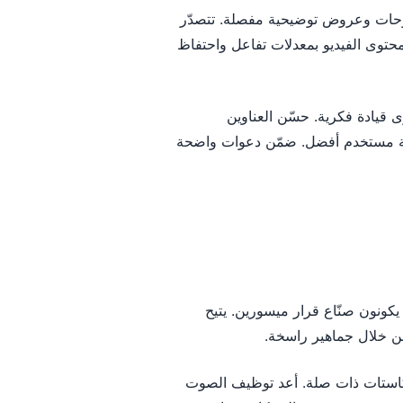
وحات وعروض توضيحية مفصلة. تتصدّر
ؤية مزدوجة. يتمتع محتوى الفيديو بمعدلات تفاعل واحتفاظ
 قيادة فكرية. حسّن العناوين
ربة مستخدم أفضل. ضمّن دعوات واضحة
يكونون صنّاع قرار ميسورين. يتيح
من خلال جماهير راسخة.
استات ذات صلة. أعد توظيف الصوت