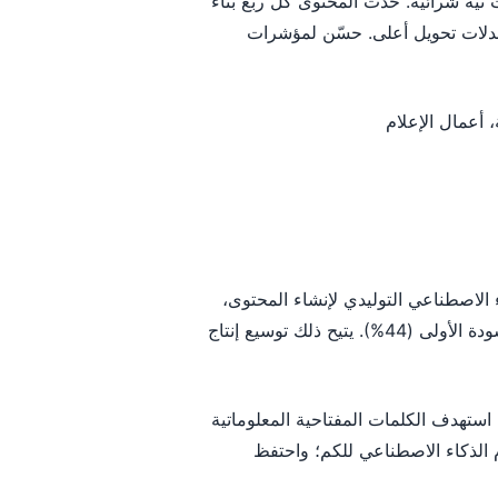
ة شرائية. حدّث المحتوى كل ربع بناءً
عدلات تحويل أعلى. حسّن لمؤشرات
ذكاء الاصطناعي التوليدي لإنشاء المحتوى،
للعصف الذهني للمواضيع (62%)، وتجميع المواد (53%)، وكتابة المسودة الأولى (44%). يتيح ذلك توسيع إنتاج
مع مقالات داعمة. استهدف الكلمات المفتاحية المعلوماتية
م الذكاء الاصطناعي للكم؛ واحتفظ