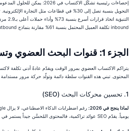
إحصاءات رئيسية تشكّل الاكتساب في 026
التحويل بنسبة تصل إلى 30% في قطاعات مثل التجارة ا
التنبؤية ات
inbound تكلفة العميل المحتمل بنسبة 61% مقارنة بنماذج outbound.
الجزء 1: قنوات البحث العضوي وتسويق المحتوى
المحتوى. تبني هذه القنوات سلطة دائمة وتولّد حركة مرور مستدامة 
1. تحسين محركات البحث (SEO)
لماذا ينجح في 2026:
يومياً. يقدّم SEO عوائد تراكمية، فالمحتوى المُحسَّن جيداً يستمر في الأداء لسنوات دون إنفاق إعلاني مستمر.