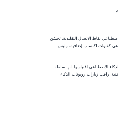
لاصطناعي نقاط الاتصال التقليدية. تحسّن
ناعي كقنوات اكتساب إضافية، وليس
كاء الاصطناعي اقتباسها. ابنِ سلطة
من خلال محتوى شامل. تأكّد من متانة أساسيات SEO التقنية. راقب زيارات روبوتات الذكاء