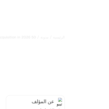
/
/
الرئيسية
مدونة
50 Best Channels for Customer Acquisition in 2026
 Channels for
Acquisition in
2026
تاريخ النشر:
26/6/2026
-
تاريخ التحديث:
6
عن المؤلف