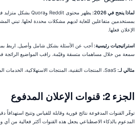
لماذا ينجح في 2026:
يظهر محتوى Reddit وora
بمستخدمين متفاعلين للغاية لديهم مشكلات محددة لحلها. تبني المشا
الإعلان فعلها.
استراتيجيات رئيسية:
أجب عن الأسئلة بشكل شامل وأصيل. اربط بمحتو
سمعة من خلال مساهمات متسقة وقيّمة. راقب المواضيع الرائجة ف
مثالي لـ:
SaaS، المنتجات التقنية، المنتجات الاستهلاكية، الخدمات المهنية
الجزء 2: قنوات الإعلان المدفوع
توفّر القنوات المدفوعة نتائج فورية وقابلة للقياس وتتيح استهدافاً دق
المدعوم بالذكاء الاصطناعي يجعل هذه القنوات أكثر فعالية من أي وق