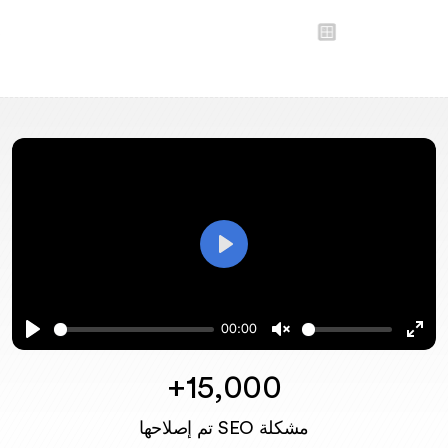
Play
00:00
Play
Unmute
Ente
full
15,000+
مشكلة SEO تم إصلاحها