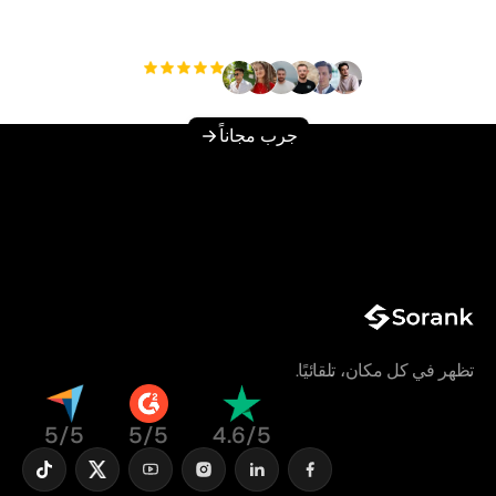
دون عناء؟
+3'000
مستخدم
جرب مجاناً
تظهر في كل مكان، تلقائيًا.
5/5
5/5
4.6/5