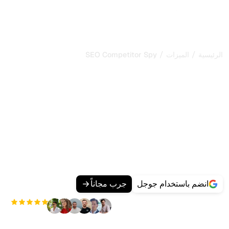
/
/
الرئيسية
الميزات
SEO Competitor Spy
مراقبة المنافسين: اكتشفوا
الكلمات التي تجلب حركة الزوار
لمنافسيكم
منافسوكم يترتّبون على كلمات مفتاحية لم تفكّروا فيها بعد.
مراقبة
المنافسين
من Sorank تكشف بالضبط الكلمات التي تجلب لهم
الزوار والصفحات التي تتصدّر عليها.
حلّلوا ما يفعله المنافسون واستهدفوا الفجوات قبلهم لتجذبوا زواراً
جدداً بشكل أسرع وبجهد أقل.
انضم باستخدام جوجل
جرب مجاناً
+3'000
مستخدم