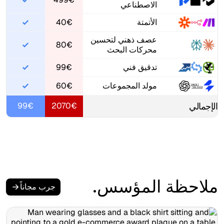
الاصطناعي
الأتمتة
40€
عصف ذهني لتحسين
80€
محركات البحث
تدقيق فني
99€
مولد المجموعات
60€
الإجمالي
99€
2070€
ملاحظة المؤسس.
جرب مجاناً