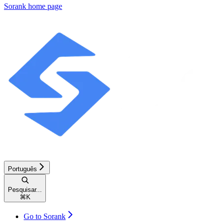
Sorank
home page
Português
Pesquisar...
⌘
K
Go to Sorank