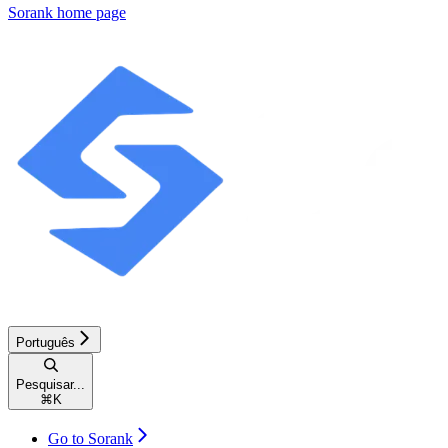
Sorank
home page
Português
Pesquisar...
⌘
K
Go to Sorank