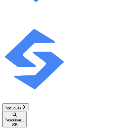
Português
Pesquisar...
⌘
K