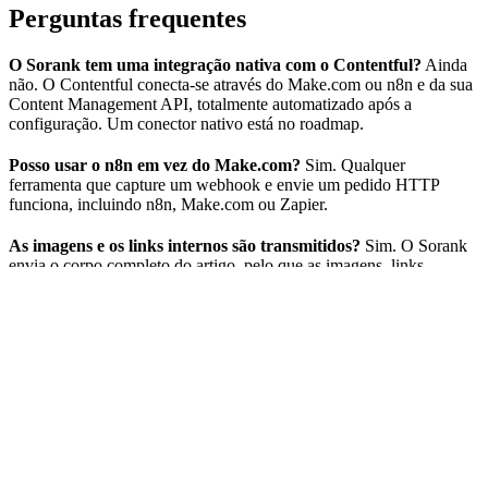
Perguntas frequentes
O Sorank tem uma integração nativa com o Contentful?
Ainda
não. O Contentful conecta-se através do Make.com ou n8n e da sua
Content Management API, totalmente automatizado após a
configuração. Um conector nativo está no roadmap.
Posso usar o n8n em vez do Make.com?
Sim. Qualquer
ferramenta que capture um webhook e envie um pedido HTTP
funciona, incluindo n8n, Make.com ou Zapier.
As imagens e os links internos são transmitidos?
Sim. O Sorank
envia o corpo completo do artigo, pelo que as imagens, links
internos, tabelas e FAQ são criados com o post.
⌘
I