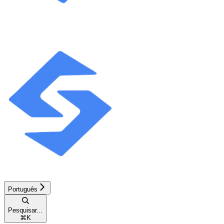
Português
Pesquisar...
⌘
K