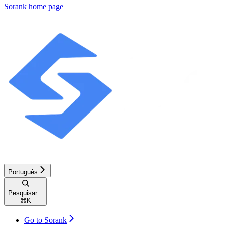
Sorank
home page
Português
Pesquisar...
⌘
K
Go to Sorank