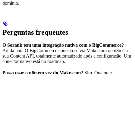
domínio.
Perguntas frequentes
O Sorank tem uma integração nativa com o BigCommerce?
Ainda não. O BigCommerce conecta-se via Make.com ou n8n e a
sua Content API, totalmente automatizado após a configuração. Um
conector nativo está no roadmap.
Posso usar o n8n em vez do Make.com?
Sim. Qualquer
ferramenta que receba um webhook e envie uma requisição HTTP
funciona, incluindo n8n, Make.com ou Zapier.
As imagens e os links internos são transferidos?
Sim. O Sorank
envia o corpo completo do artigo, por isso as imagens, os links
internos, as tabelas e a FAQ são criados com o post.
⌘
I