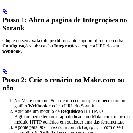
Passo 1: Abra a página de Integrações no
Sorank
Clique no seu
avatar de perfil
no canto superior direito, escolha
Configurações
, abra a aba
Integrações
e copie a URL do seu
webhook
.
Passo 2: Crie o cenário no Make.com ou
n8n
No Make.com ou n8n, crie um cenário que comece com um
gatilho
Webhook
e cole a URL do Sorank.
Adicione um módulo de
Requisição HTTP
. O
BigCommerce tem uma app dedicada no Make.com, ou use o
módulo HTTP genérico em qualquer uma das ferramentas.
Aponte para
com o seu
POST /v3/content/blog/posts
cabeçalho
X-Auth-Token
e
Content-Type: