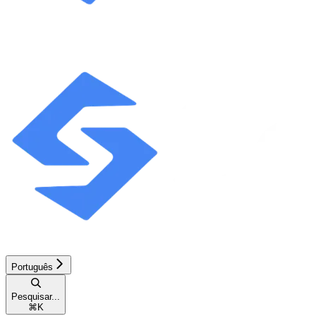
Português
Pesquisar...
⌘
K