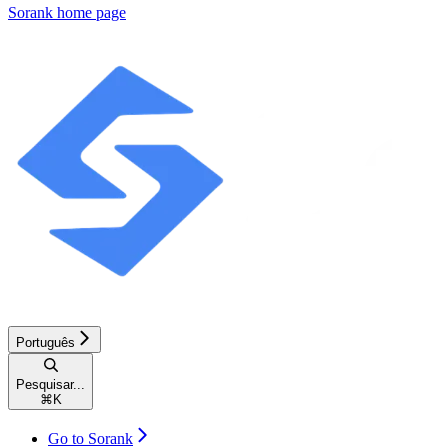
Sorank
home page
Português
Pesquisar...
⌘
K
Go to Sorank