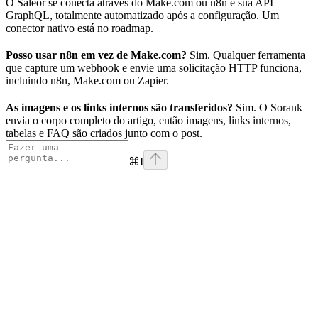
O Saleor se conecta através do Make.com ou n8n e sua API
GraphQL, totalmente automatizado após a configuração. Um
conector nativo está no roadmap.
Posso usar n8n em vez de Make.com?
Sim. Qualquer ferramenta
que capture um webhook e envie uma solicitação HTTP funciona,
incluindo n8n, Make.com ou Zapier.
As imagens e os links internos são transferidos?
Sim. O Sorank
envia o corpo completo do artigo, então imagens, links internos,
tabelas e FAQ são criados junto com o post.
⌘
I
website
Suportado por