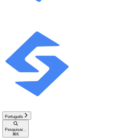
Português
Pesquisar...
⌘
K