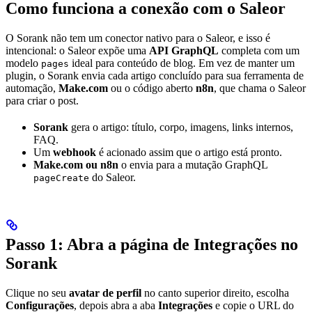
Como funciona a conexão com o Saleor
O Sorank não tem um conector nativo para o Saleor, e isso é
intencional: o Saleor expõe uma
API GraphQL
completa com um
modelo
ideal para conteúdo de blog. Em vez de manter um
pages
plugin, o Sorank envia cada artigo concluído para sua ferramenta de
automação,
Make.com
ou o código aberto
n8n
, que chama o Saleor
para criar o post.
Sorank
gera o artigo: título, corpo, imagens, links internos,
FAQ.
Um
webhook
é acionado assim que o artigo está pronto.
Make.com ou n8n
o envia para a mutação GraphQL
do Saleor.
pageCreate
Passo 1: Abra a página de Integrações no
Sorank
Clique no seu
avatar de perfil
no canto superior direito, escolha
Configurações
, depois abra a aba
Integrações
e copie o URL do