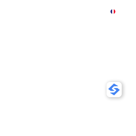
Produit
Tarification
Démo
Plus
iser votre site
O et le GEO sur
echerche IA
O et le GEO. Avec 45% de
So
ites et l'AI Visibility
er les données structurées,
ers IA pour que Google,
nt et citent votre contenu.