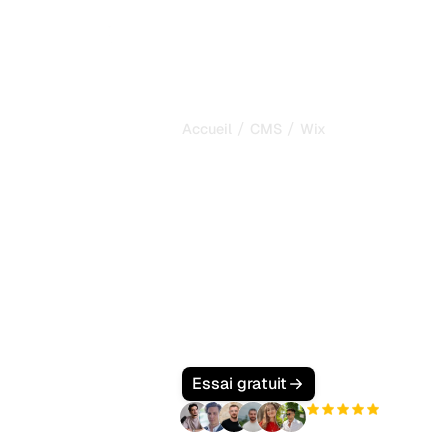
/
/
Accueil
CMS
Wix
Comment optim
Wix pour le SE
Google et la r
Optimisez votre site Wix pour le SE
part de marché des constructeurs de s
Overview natif, apprenez à configur
llms.txt et les paramètres des crawl
ChatGPT, Perplexity et Claude trouve
Essai gratuit
+3 000
utilisateurs