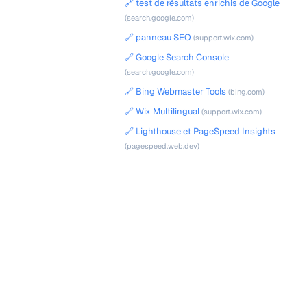
🔗 test de résultats enrichis de Google
(search.google.com)
🔗 panneau SEO
(support.wix.com)
🔗 Google Search Console
(search.google.com)
🔗 Bing Webmaster Tools
(bing.com)
🔗 Wix Multilingual
(support.wix.com)
🔗 Lighthouse et PageSpeed Insights
(pagespeed.web.dev)