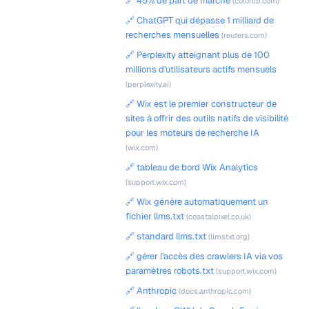
🔗 45% de part de marché
(colorlib.com)
🔗 ChatGPT qui dépasse 1 milliard de
recherches mensuelles
(reuters.com)
🔗 Perplexity atteignant plus de 100
millions d'utilisateurs actifs mensuels
(perplexity.ai)
🔗 Wix est le premier constructeur de
sites à offrir des outils natifs de visibilité
pour les moteurs de recherche IA
(wix.com)
🔗 tableau de bord Wix Analytics
(support.wix.com)
🔗 Wix génère automatiquement un
fichier llms.txt
(coastalpixel.co.uk)
🔗 standard llms.txt
(llmstxt.org)
🔗 gérer l'accès des crawlers IA via vos
paramètres robots.txt
(support.wix.com)
🔗 Anthropic
(docs.anthropic.com)