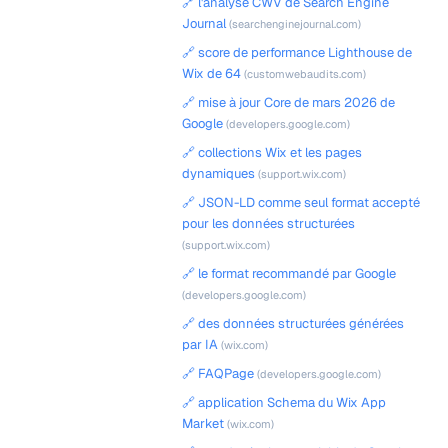
🔗 l'analyse CWV de Search Engine
Journal
(searchenginejournal.com)
🔗 score de performance Lighthouse de
Wix de 64
(customwebaudits.com)
🔗 mise à jour Core de mars 2026 de
Google
(developers.google.com)
🔗 collections Wix et les pages
dynamiques
(support.wix.com)
🔗 JSON-LD comme seul format accepté
pour les données structurées
(support.wix.com)
🔗 le format recommandé par Google
(developers.google.com)
🔗 des données structurées générées
par IA
(wix.com)
🔗 FAQPage
(developers.google.com)
🔗 application Schema du Wix App
Market
(wix.com)