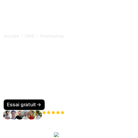
/
/
Accueil
CMS
Prestashop
Comment rendre votre
site Prestashop GEO-
friendly (SEO pour l'IA)
Optimisez votre site Prestashop pour le GEO. Améliorez
vos pages produits et aidez les assistants IA à
mentionner et référencer votre boutique en ligne dans les
recherches IA.
Essai gratuit
+3 000
utilisateurs