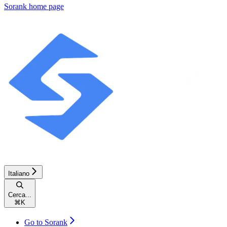
Sorank
home page
Italiano
Cerca...
⌘
K
Go to Sorank