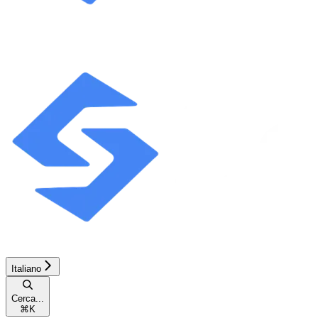
Italiano
Cerca...
⌘
K