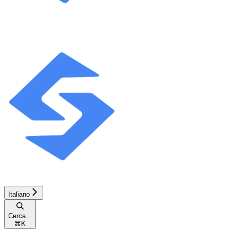
Italiano
Cerca...
⌘
K