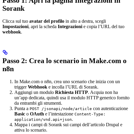
Passo 1: Apri la pagina Integrazioni in
Sorank
Clicca sul tuo
avatar del profilo
in alto a destra, scegli
Impostazioni
, apri la scheda
Integrazioni
e copia l’URL del tuo
webhook
.
Passo 2: Crea lo scenario in Make.com o
n8n
In Make.com o n8n, crea uno scenario che inizia con un
trigger
Webhook
e incolla l’URL di Sorank.
Aggiungi un modulo
Richiesta HTTP
. Acquia non ha
un’app dedicata, quindi usa il modulo HTTP generico fornito
da entrambi gli strumenti.
Punta a
con autenticazione
POST /jsonapi/node/article
Basic
o
OAuth
e l’intestazione
Content-Type:
.
application/vnd.api+json
Mappa i campi di Sorank sui campi dell’articolo Drupal e
attiva lo scenario.