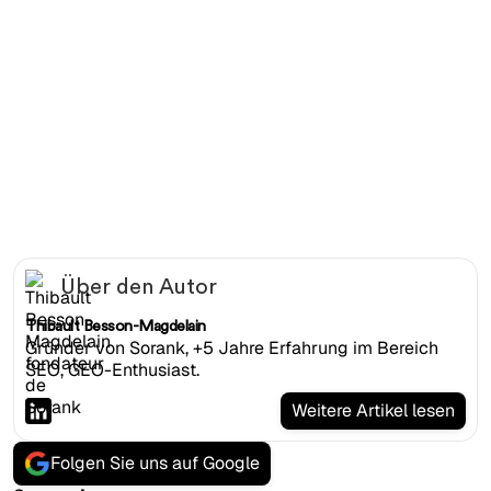
Vollständiger Leitfaden zur Nutzung der Claude Code CLI
für SEO-Automatisierung: Installation, Webflow-MCP-
Einrichtung, Website-Audits, automatische
Fehlerbehebung, Wettbewerbsanalyse und
Massenübersetzung.
Über den Autor
Thibault Besson-Magdelain
Gründer von Sorank, +5 Jahre Erfahrung im Bereich
SEO, GEO-Enthusiast.
Weitere Artikel lesen
Folgen Sie uns auf Google