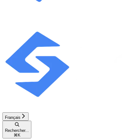
Français
Rechercher...
⌘
K