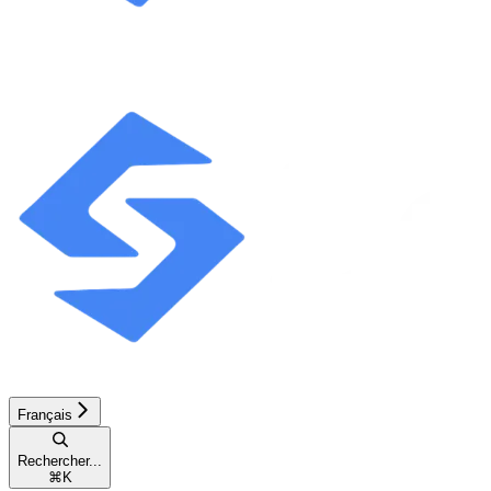
Français
Rechercher...
⌘
K