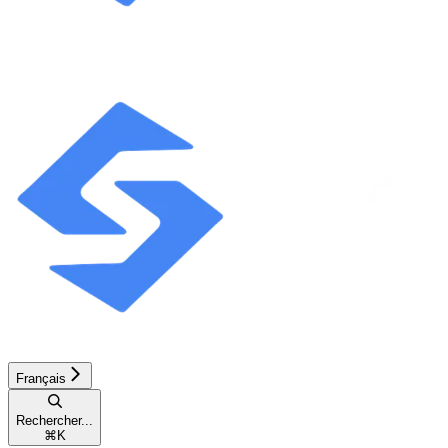
Français
Rechercher...
⌘
K