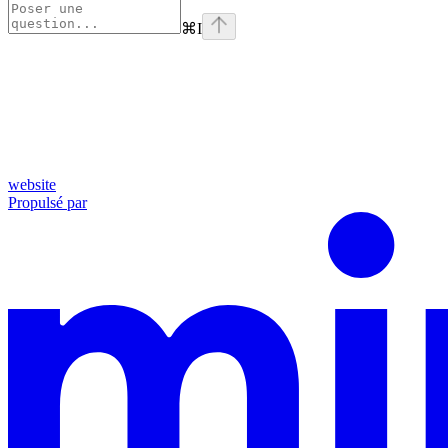
⌘
I
website
Propulsé par