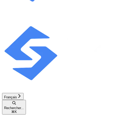
Français
Rechercher...
⌘
K