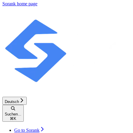
Sorank
home page
Deutsch
Suchen...
⌘
K
Go to Sorank