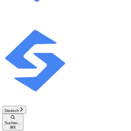
Deutsch
Suchen...
⌘
K