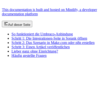
This documentation is built and hosted on Mintlify, a developer
documentation platform
Auf dieser Seite
So funktioniert die Umbraco-Anbindung
Schritt 1: Die Integrationen-Seite in Sorank öffnen
Schritt 2: Das Szenario in Make.com oder n8n erstellen
Schritt 3: Einen Artikel veröffentlichen
Lieber ganz ohne Einrichtung?
Häufig gestellte Fragen