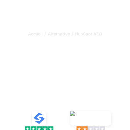
/
/
Accueil
Alternative
HubSpot AEO
Sorank est la meilleure
alternative à
HubSpot
AEO
pour automatiser
votre SEO et votre GEO
Explorez dix alternatives à HubSpot AEO Grader pour
suivre les mentions IA et booster votre SEO grâce à des
outils fiables et des analyses de sentiment
VS