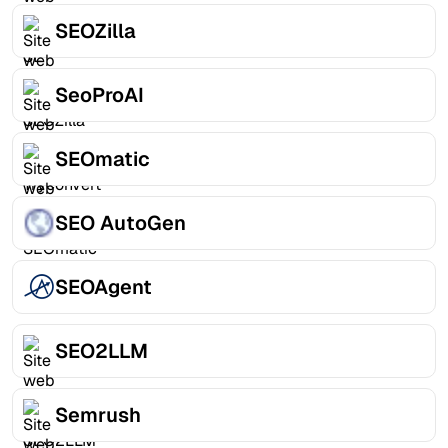
SEOZilla
SeoProAI
SEOmatic
SEO AutoGen
SEOAgent
SEO2LLM
Semrush