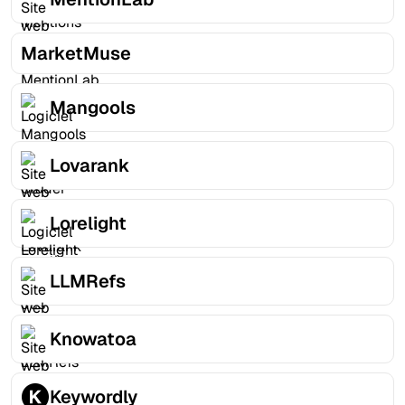
MarketMuse
Mangools
Lovarank
Lorelight
LLMRefs
Knowatoa
Keywordly