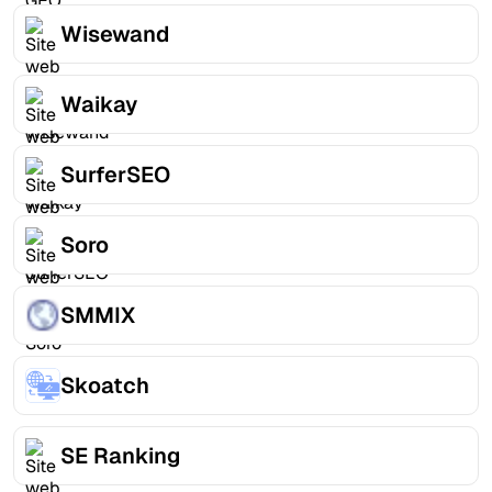
Wisewand
Waikay
SurferSEO
Soro
SMMIX
Skoatch
SE Ranking