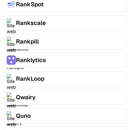
RankSpot
Rankscale
Rankpill
Ranklytics
RankLoop
Qwairy
Quno