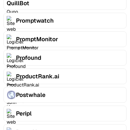
QuillBot
Promptwatch
PromptMonitor
Profound
ProductRank.ai
Postwhale
Peripl