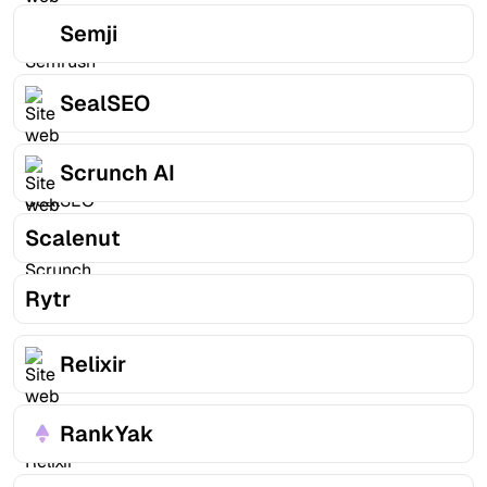
Semji
SealSEO
Scrunch AI
Scalenut
Rytr
Relixir
RankYak